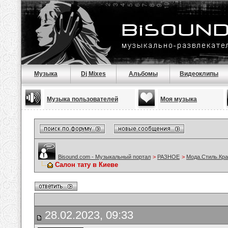
Музыка
Dj Mixes
Альбомы
Видеоклипы
Музыка пользователей
Моя музыка
Bisound.com - Музыкальный портал
>
РАЗНОЕ
>
Мода.Стиль.Кра
Салон тату в Киеве
28.02.2023, 09:33