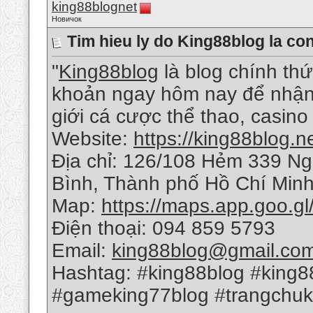
king88blognet
Новичок
Tim hieu ly do King88blog la co
"
King88blog
là blog chính th
khoản ngay hôm nay để nhận 
giới cá cược thể thao, casino
Website:
https://king88blog.ne
Địa chỉ: 126/108 Hẻm 339 N
Bình, Thành phố Hồ Chí Minh
Map:
https://maps.app.goo.
Điện thoại: 094 859 5793
Email:
king88blog@gmail.co
Hashtag: #king88blog #king8
#gameking77blog #trangchuk