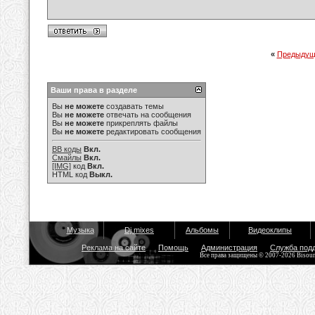
«
Предыдущ
Ваши права в разделе
Вы
не можете
создавать темы
Вы
не можете
отвечать на сообщения
Вы
не можете
прикреплять файлы
Вы
не можете
редактировать сообщения
BB коды
Вкл.
Смайлы
Вкл.
[IMG]
код
Вкл.
HTML код
Выкл.
Музыка
Dj mixes
Альбомы
Видеоклипы
Реклама на сайте
Помощь
Администрация
Служба под
Все права защищены © 2007-2026 Bisou