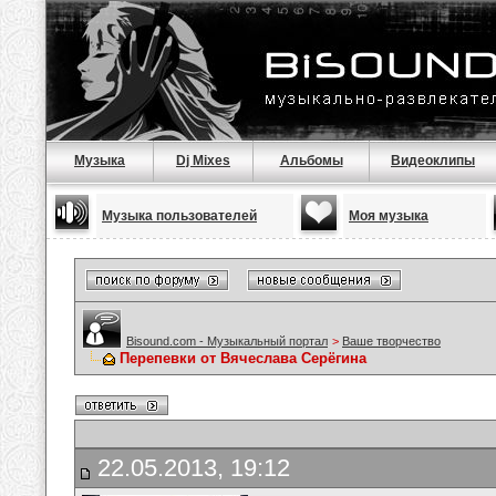
Музыка
Dj Mixes
Альбомы
Видеоклипы
Музыка пользователей
Моя музыка
Bisound.com - Музыкальный портал
>
Ваше творчество
Перепевки от Вячеслава Серёгина
22.05.2013, 19:12