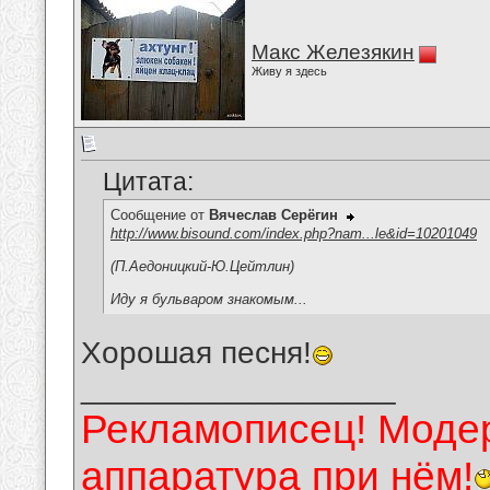
Макс Железякин
Живу я здесь
Цитата:
Сообщение от
Вячеслав Серёгин
http://www.bisound.com/index.php?nam...le&id=10201049
(П.Аедоницкий-Ю.Цейтлин)
Иду я бульваром знакомым...
Хорошая песня!
__________________
Рекламописец! Модер
аппаратура при нём!