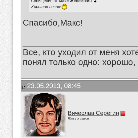
Сообщение от
Макс Железякин
Хорошая песня!
Спасибо,Макс!
__________________
_______________________
Все, кто уходил от меня хот
понял только одно: хорошо,
23.05.2013, 08:45
Вячеслав Серёгин
Живу я здесь