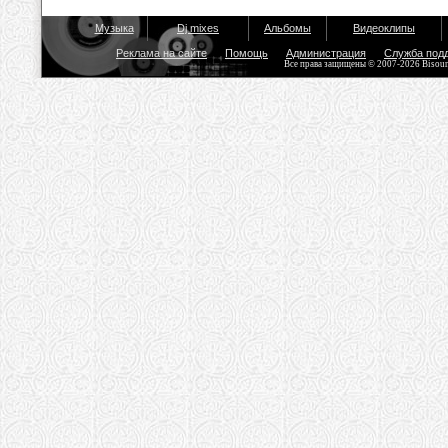
Музыка
Dj mixes
Альбомы
Видеоклипы
Реклама на сайте
Помощь
Администрация
Служба под
Все права защищены © 2007-2026 Bisou