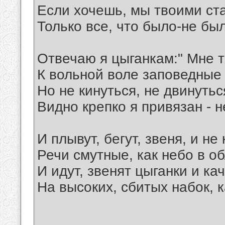
Если хочешь, мы твоими ст
Только все, что было-не бы
Отвечаю я цыганкам:" Мне т
К вольной воле заповедные 
Но не кинуться, не двинутьс
Видно крепко я привязан - н
И плывут, бегут, звеня, и не
Речи смутные, как небо в об
И идут, звенят цыганки и ка
На высоких, сбитых набок, к
__________________