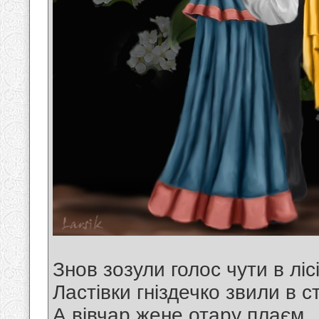
Знов зозули голос чути в лісі
Ластівки гніздечко звили в ст
А вівчар жене отару плаєм,