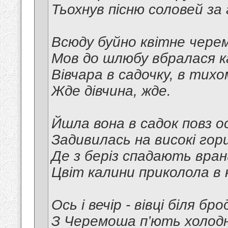
Тьохнув пісню соловей за 
Всюду буйно квітне чере
Мов до шлюбу вбралася к
Вівчара в садочку, в тихо
Жде дівчина, жде.
Йшла вона в садок повз о
Задивилась на високі гор
Де з беріз спадають вран
Цвіт калини приколола в 
Ось і вечір - вівці біля бро
З Черемоша п’ють холодн