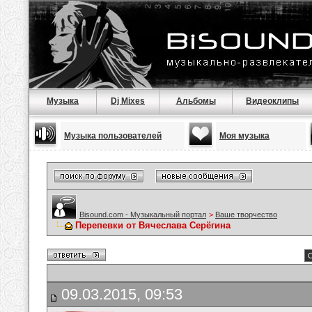
Музыка
Dj Mixes
Альбомы
Видеоклипы
Музыка пользователей
Моя музыка
Bisound.com - Музыкальный портал
>
Ваше творчество
Перепевки от Вячеслава Серёгина
С
09.03.2015, 09:53