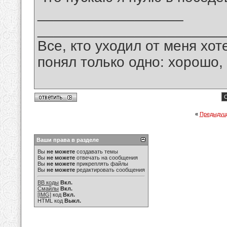
__________________
_______________________
Все, кто уходил от меня хот
понял только одно: хорошо,
С
«
Предыдущ
Ваши права в разделе
Вы
не можете
создавать темы
Вы
не можете
отвечать на сообщения
Вы
не можете
прикреплять файлы
Вы
не можете
редактировать сообщения
BB коды
Вкл.
Смайлы
Вкл.
[IMG]
код
Вкл.
HTML код
Выкл.