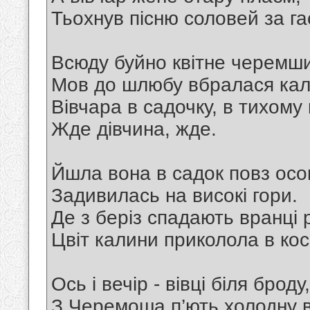
Тьохнув пісню соловей за га
Всюду буйно квітне черемш
Мов до шлюбу вбралася кал
Вівчара в садочку, в тихому 
Жде дівчина, жде.
Йшла вона в садок повз осо
Задивилась на високі гори.
Де з беріз спадають вранці 
Цвіт калини приколола в кос
Ось і вечір - вівці біля броду,
З Черемоша п’ють холодну в