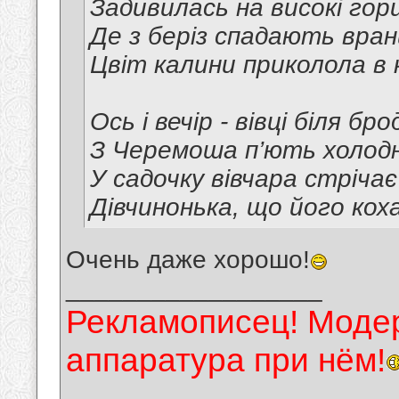
Задивилась на високі гор
Де з беріз спадають вран
Цвіт калини приколола в 
Ось і вечір - вівці біля бро
З Черемоша п’ють холодн
У садочку вівчара стрічає
Дівчинонька, що його коха
Очень даже хорошо!
__________________
Рекламописец! Модер
аппаратура при нём!