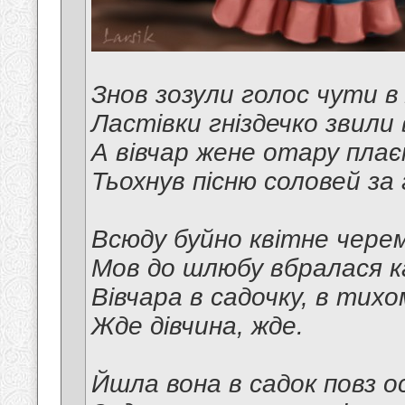
Знов зозули голос чути в л
Ластівки гніздечко звили в
А вівчар жене отару плає
Тьохнув пісню соловей за 
Всюду буйно квітне чере
Мов до шлюбу вбралася к
Вівчара в садочку, в тихо
Жде дівчина, жде.
Йшла вона в садок повз о