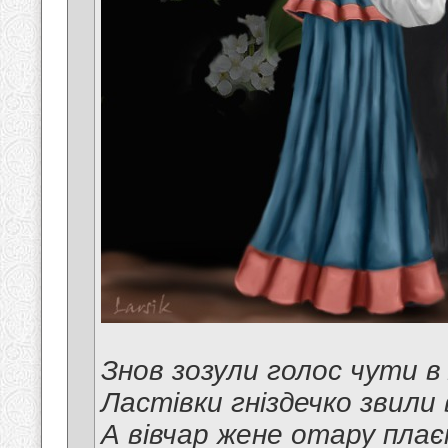
Знов зозули голос чути в л
Ластівки гніздечко звили в
А вівчар жене отару плає