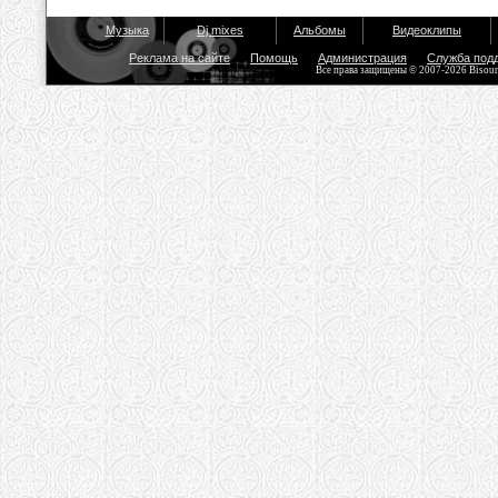
Музыка
Dj mixes
Альбомы
Видеоклипы
Реклама на сайте
Помощь
Администрация
Служба под
Все права защищены © 2007-2026 Bisou