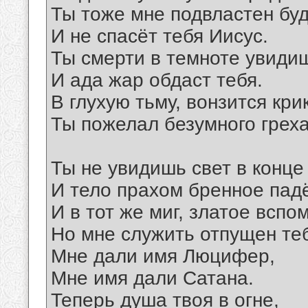
Ты тоже мне подвластен бу
И не спасёт тебя Иисус.
Ты смерти в темноте увидиш
И ада жар обдаст тебя.
В глухую тьму, вонзится крик
Ты пожелал безумного греха
Ты не увидишь свет в конце
И тело прахом бренное падё
И в тот же миг, златое всп
Но мне служить отпущен теб
Мне дали имя Люцифер,
Мне имя дали Сатана.
Теперь душа твоя в огне,