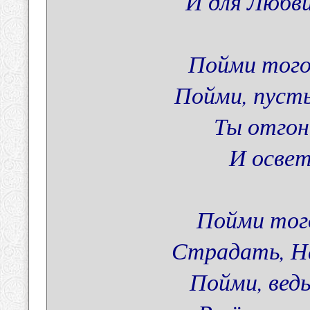
И для Любви
Пойми того
Пойми, пусть
Ты отгон
И освет
Пойми тог
Страдать, Н
Пойми, ведь