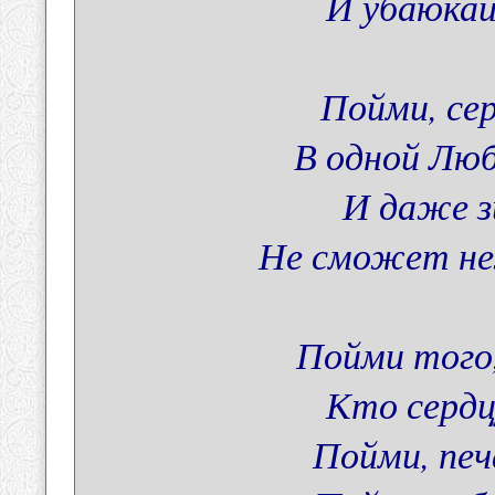
И убаюкай
Пойми, се
В одной Лю
И даже з
Не сможет не
Пойми того
Кто сердц
Пойми, печа