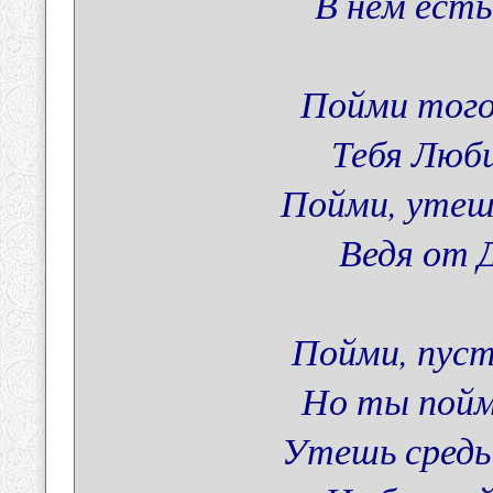
В нём есть
Пойми того
Тебя Люб
Пойми, утеш
Ведя от 
Пойми, пуст
Но ты пойми
Утешь средь