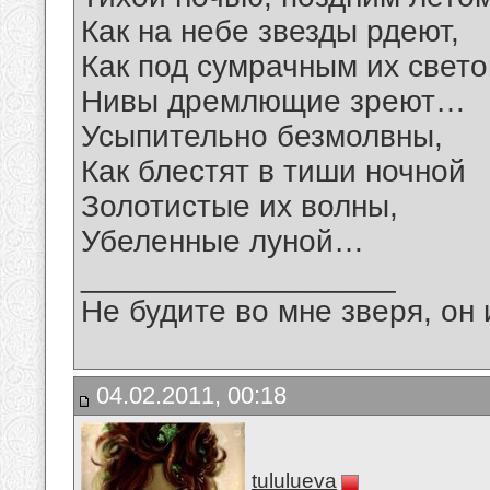
Как на небе звезды рдеют,
Как под сумрачным их свет
Нивы дремлющие зреют…
Усыпительно безмолвны,
Как блестят в тиши ночной
Золотистые их волны,
Убеленные луной…
__________________
Не будите во мне зверя, он 
04.02.2011, 00:18
tululueva