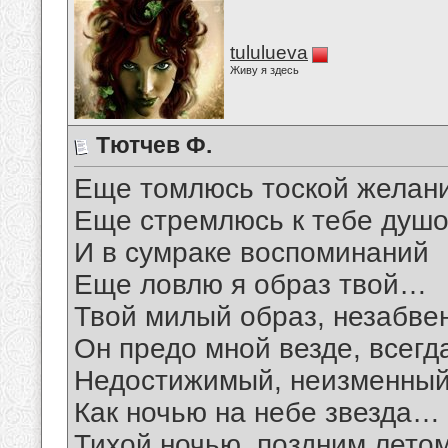
tululueva
Живу я здесь
Тютчев Ф.
Еще томлюсь тоской желан
Еще стремлюсь к тебе душ
И в сумраке воспоминаний
Еще ловлю я образ твой…
Твой милый образ, незабве
Он предо мной везде, всегд
Недостижимый, неизменный
Как ночью на небе звезда…
Тихой ночью, поздним летом