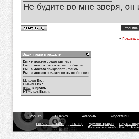
Не будите во мне зверя, он 
Страница 
«
Предыдущ
Ваши права в разделе
Вы
не можете
создавать темы
Вы
не можете
отвечать на сообщения
Вы
не можете
прикреплять файлы
Вы
не можете
редактировать сообщения
BB коды
Вкл.
Смайлы
Вкл.
[IMG]
код
Вкл.
HTML код
Выкл.
Музыка
Dj mixes
Альбомы
Видеоклипы
Реклама на сайте
Помощь
Администрация
Служба под
Все права защищены © 2007-2026 Bisou