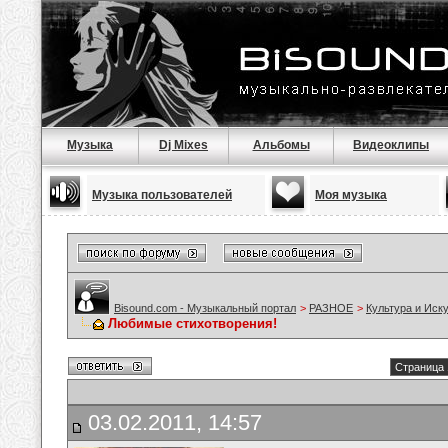
Музыка
Dj Mixes
Альбомы
Видеоклипы
Музыка пользователей
Моя музыка
Bisound.com - Музыкальный портал
>
РАЗНОЕ
>
Культура и Иск
Любимые стихотворения!
Страница 
03.02.2011, 14:57