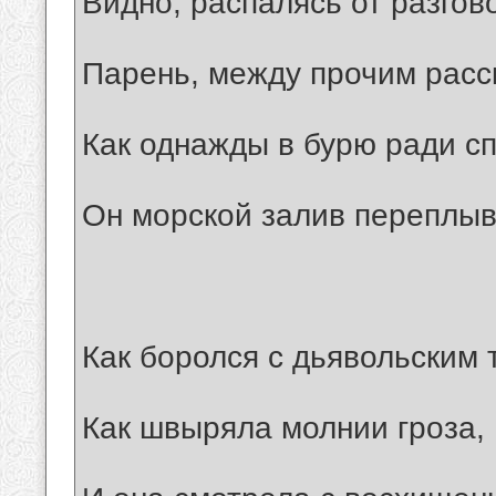
Видно, распалясь от разгов
Парень, между прочим расс
Как однажды в бурю ради с
Он морской залив переплыв
Как боролся с дьявольским 
Как швыряла молнии гроза,