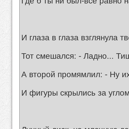
Где б ты ни был-всё равно н
И глаза в глаза взглянула т
Тот смешался: - Ладно... Тиш
А второй промямлил: - Ну их 
И фигуры скрылись за углом