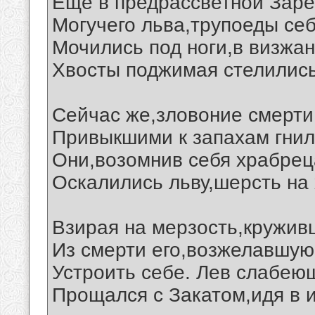
Еще в предрассветной Заре
Могучего льва,трупоеды се
Мочились под ноги,в визжан
Хвосты поджимая стелились
Сейчас же,зловоние смерти
Привыкшими к запахам гнил
Они,возомнив себя храбрец
Оскалились льву,шерсть на 
Взирая на мерзость,кружив
Из смерти его,возжелавшую
Устроить себе. Лев слабею
Прощался с Закатом,идя в 