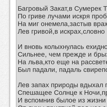
Багровый Закат,в Сумерек 
По гриве лучами искря про
На миг онемела,застыв враж
Лев гривой,в искрах,словно
И вновь колыхнулась ехидн
Сильнее, чем прежде и бры
На льва,кто еще на рассвет
Был падали, падаль свиреп
Лев запах природы вдыхал 
Спешащее Солнце к Ночи,п
И вспомнив былое из жизни