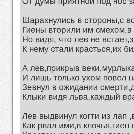
От думы приятной под нос з
Шарахнулись в стороны,с в
Гиены вторили им смехом,в 
Но видя, что лев не встает,
К нему стали красться,их би
А лев,прикрыв веки,мурлыка
И лишь только ухом повел н
Зевнул в ожидании смерти,
Клыки видя льва,каждый вр
Лев выдвинул когти из лап 
Как рвал ими,в клочья,гиен