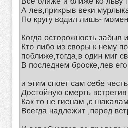
Все ближе и ближе ко льву 
А лев,прикрыв веки мурлык
По кругу водил лишь- моме
Когда осторожность забыв и
Кто либо из своры к нему по
поближе,тогда,в один миг с
В последнем броске,лев его
и этим споет сам себе честь
Достойную смерть встретив 
Как то не гиенам ,с шакалам
Всегда надлежит ,перед вст