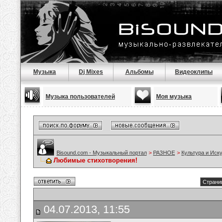
Музыка
Dj Mixes
Альбомы
Видеоклипы
Музыка пользователей
Моя музыка
Bisound.com - Музыкальный портал
>
РАЗНОЕ
>
Культура и Иск
Любимые стихотворения!
Страниц
04.07.2013, 11:55