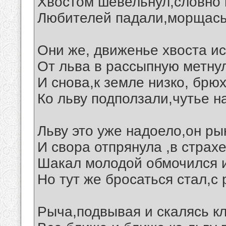
Хвостом шевельнул,словно м
Любителей падали,морщась
Они же, движенье хвоста и
От льва в рассыпную метнул
И снова,к земле низко, бр
Ко льву подползали,чутье н
Льву это уже надоело,он ры
И свора отпрянула ,в страхе
Шакал молодой обмочился и
Но тут же бросаться стал,с 
Рыча,подвывая и скалясь к