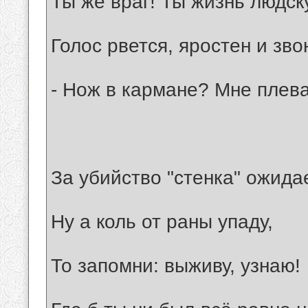
Ты же враг! Ты жизнь людск
Голос рвется, яростен и зво
- Нож в кармане? Мне плева
За убийство "стенка" ожидае
Ну а коль от раны упаду,
То запомни: выживу, узнаю!