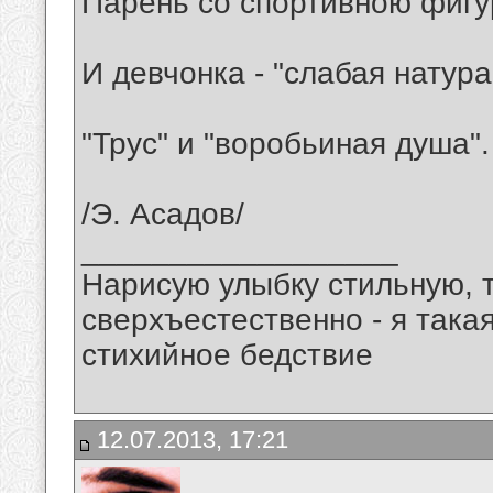
Парень со спортивною фиг
И девчонка - "слабая натура
"Трус" и "воробьиная душа".
/Э. Асадов/
__________________
Нарисую улыбку стильную, т
сверхъестественно - я така
стихийное бедствие
12.07.2013, 17:21