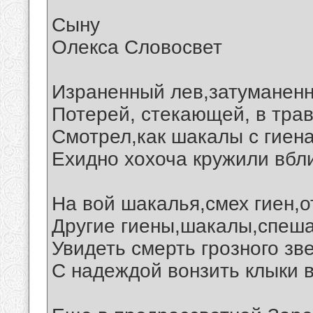
Сыну
Олекса Словосвет
Израненный лев,затуманен
Потерей, стекающей, в трав
Смотрел,как шакалы с гиен
Ехидно хохоча кружили вбл
На вой шакалья,смех гиен,о
Другие гиены,шакалы,спеша
Увидеть смерть грозного зв
С надеждой вонзить клыки в