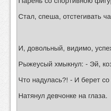
Парень со спортивною фиг
Стал, спеша, отстегивать ч
И, довольный, видимо, успе
Рыжеусый хмыкнул: - Эй, ко
Что надулась?! - И берет с
Натянул девчонке на глаза.