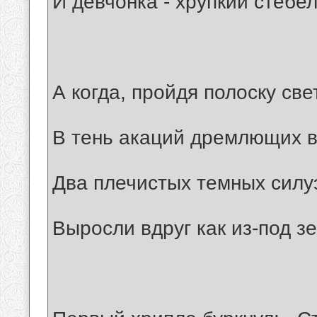
И девчонка - хрупкий стебел
А когда, пройдя полоску све
В тень акаций дремлющих 
Два плечистых темных силу
Выросли вдруг как из-под з