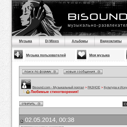
Музыка
Dj Mixes
Альбомы
Видеоклипы
Музыка пользователей
Моя музыка
Bisound.com - Музыкальный портал
>
РАЗНОЕ
>
Культура и Иск
Любимые стихотворения!
С
02.05.2014, 00:38