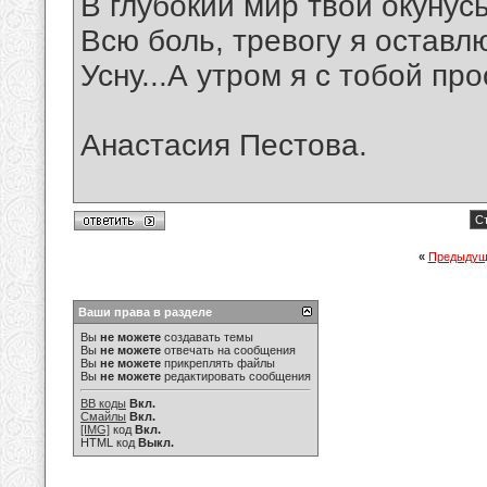
В глубокий мир твой окунусь
Всю боль, тревогу я оставлю
Усну...А утром я с тобой про
Анастасия Пестова.
С
«
Предыдущ
Ваши права в разделе
Вы
не можете
создавать темы
Вы
не можете
отвечать на сообщения
Вы
не можете
прикреплять файлы
Вы
не можете
редактировать сообщения
BB коды
Вкл.
Смайлы
Вкл.
[IMG]
код
Вкл.
HTML код
Выкл.