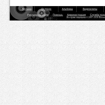
Музыка
Dj mixes
Альбомы
Видеоклипы
Реклама на сайте
Помощь
Администрация
Служба под
Все права защищены © 2007-2026 Bisou