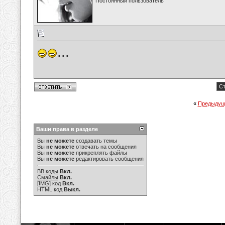
Постоянный пользователь
...
Ст
«
Предыдущ
Ваши права в разделе
Вы
не можете
создавать темы
Вы
не можете
отвечать на сообщения
Вы
не можете
прикреплять файлы
Вы
не можете
редактировать сообщения
BB коды
Вкл.
Смайлы
Вкл.
[IMG]
код
Вкл.
HTML код
Выкл.