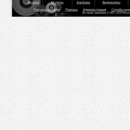
Музыка
Dj mixes
Альбомы
Видеоклипы
Реклама на сайте
Помощь
Администрация
Служба под
Все права защищены © 2007-2026 Bisou