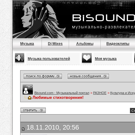
Музыка
Dj Mixes
Альбомы
Видеоклипы
Музыка пользователей
Моя музыка
Bisound.com - Музыкальный портал
>
РАЗНОЕ
>
Культура и Иск
Любимые стихотворения!
Ст
18.11.2010, 20:56