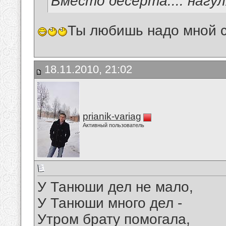
Вместо десерта.... нагу
Ты любишь надо мной с
18.11.2010, 21:02
prianik-variag
Активный пользователь
У Танюши дел не мало,
У Танюши много дел -
Утром брату помогала,