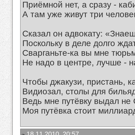
Приёмной нет, а сразу - каб
А там уже живут три челов
Сказал он адвокату: «Знаеш
Поскольку в деле долго жда
Сварганьте-ка вы мне тюрьм
Не надо в центре, лучше - н
Чтобы джакузи, пристань, ка
Видиозал, столы для бильяд
Ведь мне путёвку выдал не 
Моя путёвка стоит миллиард
18.11.2010, 20:57