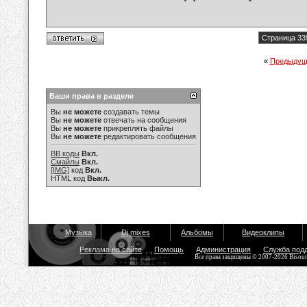
Страница 33
«
Предыдущ
Ваши права в разделе
Вы
не можете
создавать темы
Вы
не можете
отвечать на сообщения
Вы
не можете
прикреплять файлы
Вы
не можете
редактировать сообщения
BB коды
Вкл.
Смайлы
Вкл.
[IMG]
код
Вкл.
HTML код
Выкл.
Музыка
Dj mixes
Альбомы
Видеоклипы
Реклама на сайте
Помощь
Администрация
Служба под
Все права защищены © 2007-2026 Bisou