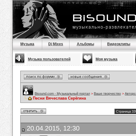
Музыка
Dj Mixes
Альбомы
Видеоклипы
Музыка пользователей
Моя музыка
Bisound.com - Музыкальный портал
>
Ваше творчество
>
Авторс
Песни Вячеслава Серёгина
Страница 33
20.04.2015, 12:30