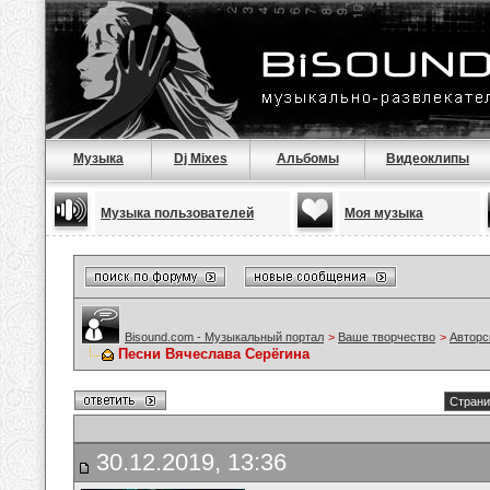
Музыка
Dj Mixes
Альбомы
Видеоклипы
Музыка пользователей
Моя музыка
Bisound.com - Музыкальный портал
>
Ваше творчество
>
Авторс
Песни Вячеслава Серёгина
Страни
30.12.2019, 13:36