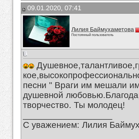
09.01.2020, 07:41
Лилия Баймухаметова
Постоянный пользователь
Душевное,талантливое,г
кое,высокопрофессионально
песни " Враги им мешали им
душевной любовью.Благода
творчество. Ты молодец!
__________________
С уважением: Лилия Байму