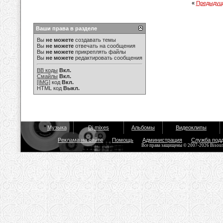
«
Предыдущ
Ваши права в разделе
Вы
не можете
создавать темы
Вы
не можете
отвечать на сообщения
Вы
не можете
прикреплять файлы
Вы
не можете
редактировать сообщения
BB коды
Вкл.
Смайлы
Вкл.
[IMG]
код
Вкл.
HTML код
Выкл.
Музыка
Dj mixes
Альбомы
Видеоклипы
Реклама на сайте
Помощь
Администрация
Служба под
Все права защищены © 2007-2026 Bisou