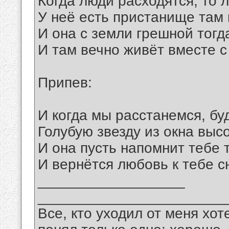
Когда люди расходятся, то 
У неё есть пристанище там 
И она с земли грешной тогд
И там вечно живёт вместе с
Припев:
И когда мы расстанемся, бу
Голубую звезду из окна высо
И она пусть напомнит тебе 
И вернётся любовь к тебе сн
__________________
_______________________
Все, кто уходил от меня хот