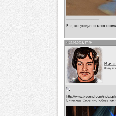
__________________
___________________________
Все, кто уходил от меня хотел
28.03.2021, 17:49
Вяче
Живу я з
http://www.bisound.com/index.p
Вячеслав Серёгин-Любовь как 