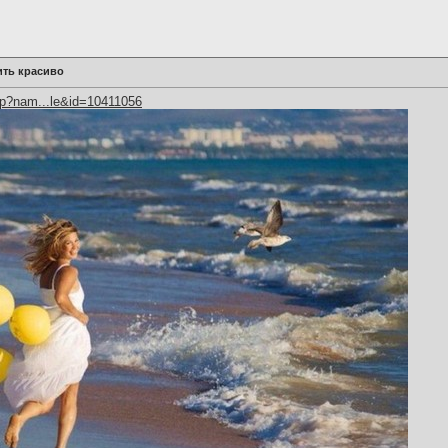
ить красиво
hp?nam...le&id=10411056