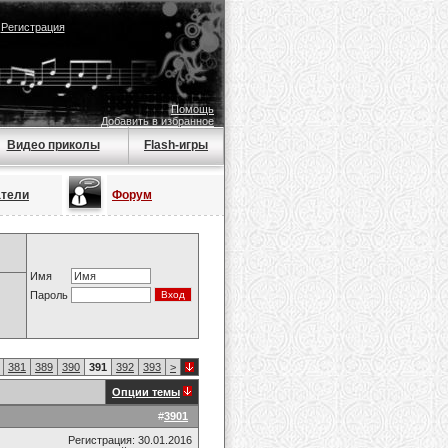
|
Регистрация
Помощь
Добавить в избранное
Видео приколы
Flash-игры
атели
Форум
Имя
Пароль
381
389
390
391
392
393
>
Опции темы
#
3901
Регистрация: 30.01.2016