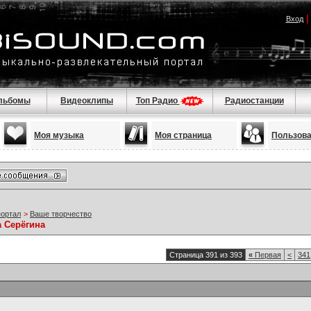
Вход
льбомы
Видеоклипы
Топ Радио
Радиостанции
Моя музыка
Моя страница
Пользов
портал
>
Ваше творчество
а Серёгина
Страница 391 из 393
«
Первая
<
341