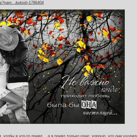
hp?nam...&plsid=1786404
и, чтобы я что-то понял… а я понял только одно: хорошо, что они уходил