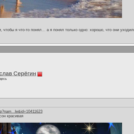
и, чтобы я что-то понял… а я понял только одно: хорошо, что они уходил
слав Серёгин
десь
hp?nam...le&id=10411623
сон красивая