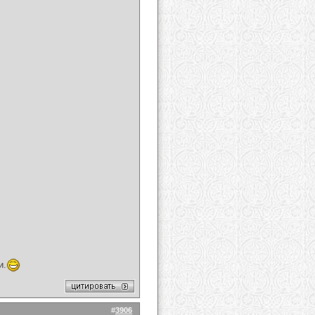
и.
#
3906