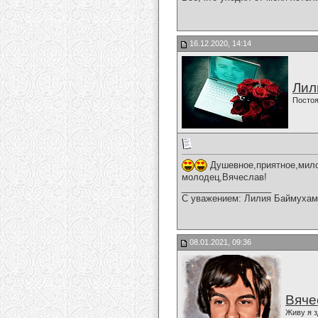
16.12.2020, 14:14
Лил
Постоя
Душевное,приятное,мило
молодец,Вячеслав!
__________________
С уважением: Лилия Баймухам
08.01.2021, 09:36
Вяче
Живу я з