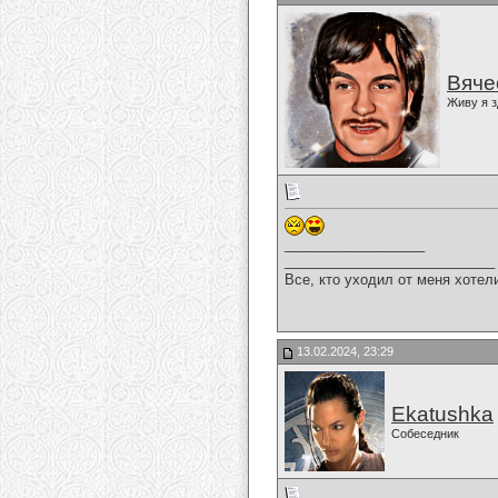
Вяче
Живу я з
__________________
___________________________
Все, кто уходил от меня хотел
13.02.2024, 23:29
Ekatushka
Собеседник