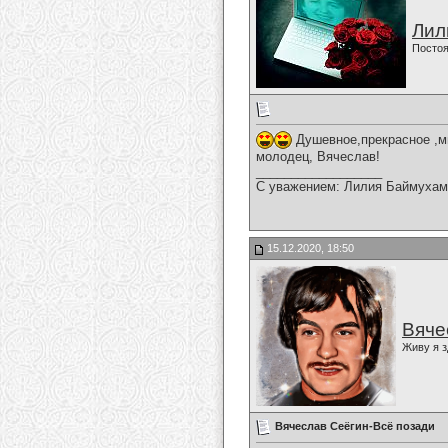
Лил
Постоя
Душевное,прекрасное ,ми
молодец, Вячеслав!
__________________
С уважением: Лилия Баймухам
15.12.2020, 18:50
Вяче
Живу я з
Вячеслав Сеёгин-Всё позади