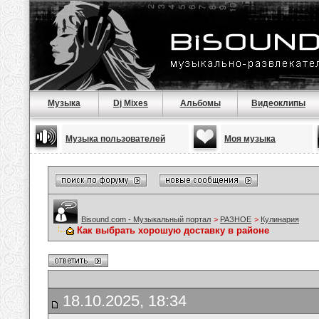
Музыка
Dj Mixes
Альбомы
Видеоклипы
Музыка пользователей
Моя музыка
Bisound.com - Музыкальный портал
>
РАЗНОЕ
>
Кулинария
Как выбрать хорошую доставку в районе
18.10.2025, 18:34