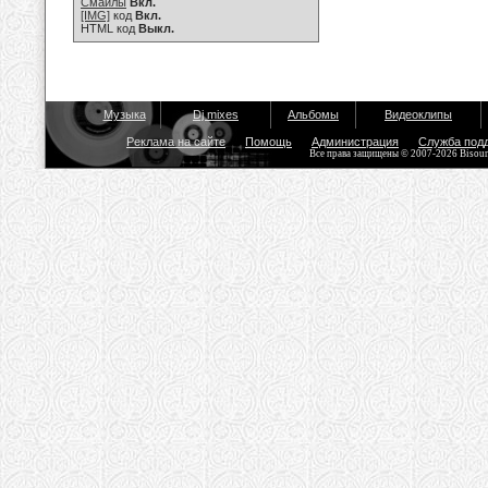
Смайлы
Вкл.
[IMG]
код
Вкл.
HTML код
Выкл.
Музыка
Dj mixes
Альбомы
Видеоклипы
Реклама на сайте
Помощь
Администрация
Служба под
Все права защищены © 2007-2026 Bisou