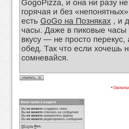
GogoPizza, и она ни разу н
горячая и без «непонятных»
есть
GoGo на Позняках
, и 
часы. Даже в пиковые часы 
вкусу — не просто перекус,
обед. Так что если хочешь 
сомневайся.
«
Предыдущ
Ваши права в разделе
Вы
не можете
создавать темы
Вы
не можете
отвечать на сообщения
Вы
не можете
прикреплять файлы
Вы
не можете
редактировать сообщения
BB коды
Вкл.