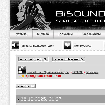
Музыка
Dj Mixes
Альбомы
Видеоклипы
Музыка пользователей
Моя музыка
Bisound.com - Музыкальный портал
>
РАЗНОЕ
>
Кулинария
Брендовані стаканчики
26.10.2025, 21:37