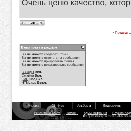
Очень ценю качество, кото
«
Предыдущ
Ваши права в разделе
Вы
не можете
создавать темы
Вы
не можете
отвечать на сообщения
Вы
не можете
прикреплять файлы
Вы
не можете
редактировать сообщения
BB коды
Вкл.
Смайлы
Вкл.
[IMG]
код
Вкл.
HTML код
Выкл.
Музыка
Dj mixes
Альбомы
Видеоклипы
Реклама на сайте
Помощь
Администрация
Служба под
Все права защищены © 2007-2026 Bisou