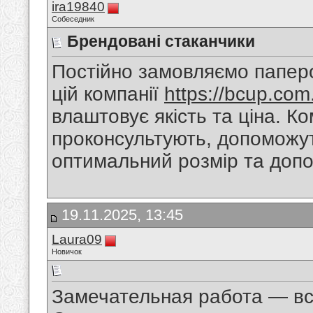
ira19840
Собеседник
Брендовані стаканчики
Постійно замовляємо паперо
цій компанії
https://bcup.com
влаштовує якість та ціна. К
проконсультують, допоможут
оптимальний розмір та допо
19.11.2025, 13:45
Laura09
Новичок
Замечательная работа — вс