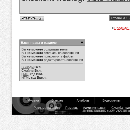
Страница 15
«
Предыдущ
Ваши права в разделе
Вы
не можете
создавать темы
Вы
не можете
отвечать на сообщения
Вы
не можете
прикреплять файлы
Вы
не можете
редактировать сообщения
BB коды
Вкл.
Смайлы
Вкл.
[IMG]
код
Вкл.
HTML код
Выкл.
Музыка
Dj mixes
Альбомы
Видеоклипы
Реклама на сайте
Помощь
Администрация
Служба под
Все права защищены © 2007-2026 Bisou