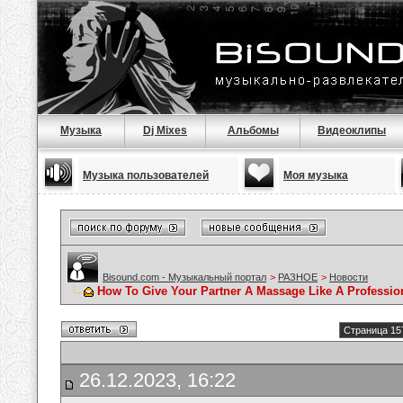
Музыка
Dj Mixes
Альбомы
Видеоклипы
Музыка пользователей
Моя музыка
Bisound.com - Музыкальный портал
>
РАЗНОЕ
>
Новости
How To Give Your Partner A Massage Like A Professio
Страница 15
26.12.2023, 16:22