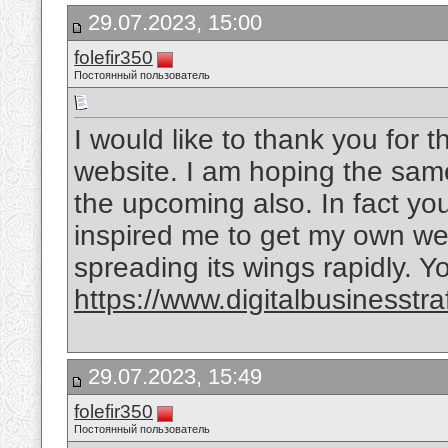
29.07.2023, 15:00
folefir350
Постоянный пользователь
I would like to thank you for th
website. I am hoping the same
the upcoming also. In fact your
inspired me to get my own web
spreading its wings rapidly. Yo
https://www.digitalbusinesstra
29.07.2023, 15:49
folefir350
Постоянный пользователь