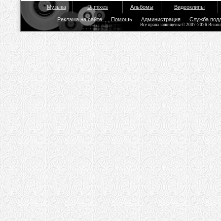
Музыка
Dj mixes
Альбомы
Видеоклипы
Реклама на сайте
Помощь
Администрация
Служба под
Все права защищены © 2007-2026 Bisou