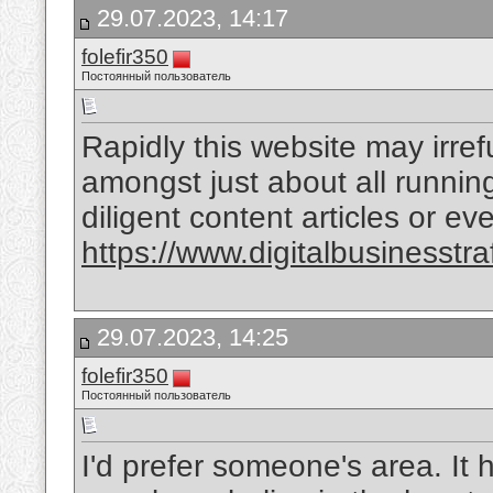
29.07.2023, 14:17
folefir350
Постоянный пользователь
Rapidly this website may irre
amongst just about all running
diligent content articles or ev
https://www.digitalbusinesstra
29.07.2023, 14:25
folefir350
Постоянный пользователь
I'd prefer someone's area. It 