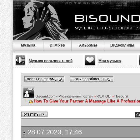
Музыка
Dj Mixes
Альбомы
Видеоклипы
Музыка пользователей
Моя музыка
Bisound.com - Музыкальный портал
>
РАЗНОЕ
>
Новости
How To Give Your Partner A Massage Like A Professio
Ст
28.07.2023, 17:46