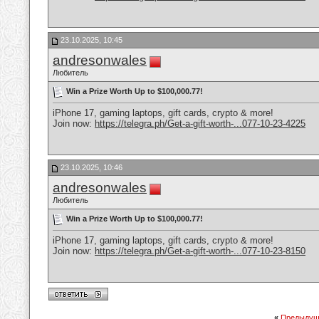
23.10.2025, 10:45
andresonwales
Любитель
Win a Prize Worth Up to $100,000.77!
iPhone 17, gaming laptops, gift cards, crypto & more!
Join now:
https://telegra.ph/Get-a-gift-worth-...077-10-23-4225
23.10.2025, 10:46
andresonwales
Любитель
Win a Prize Worth Up to $100,000.77!
iPhone 17, gaming laptops, gift cards, crypto & more!
Join now:
https://telegra.ph/Get-a-gift-worth-...077-10-23-8150
«
Предыдущ