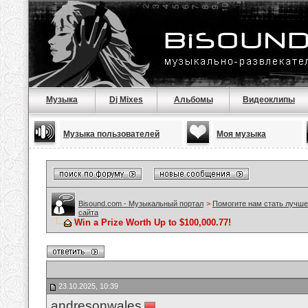
Музыка
Dj Mixes
Альбомы
Видеоклипы
Музыка пользователей
Моя музыка
Bisound.com - Музыкальный портал
>
Помогите нам стать лучше
сайта
Win a Prize Worth Up to $100,000.77!
23.10.2025, 10:39
andresonwales