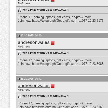
Любитель
Win a Prize Worth Up to $100,000.77!
iPhone 17, gaming laptops, gift cards, crypto & more!
Join now:
https://telegra.ph/Get-a-gift-worth-...077-10-23-8177
23.10.2025, 10:40
andresonwales
Любитель
Win a Prize Worth Up to $100,000.77!
iPhone 17, gaming laptops, gift cards, crypto & more!
Join now:
https://telegra.ph/Get-a-gift-worth-...077-10-23-8088
23.10.2025, 10:41
andresonwales
Любитель
Win a Prize Worth Up to $100,000.77!
iPhone 17, gaming laptops, gift cards, crypto & more!
Join now:
https://telegra.ph/Get-a-gift-worth-...077-10-23-6160