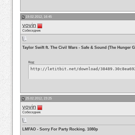
19.02.2012, 16:45
vovin
Собеседник
Taylor Swift ft. The Civil Wars - Safe & Sound (The Hunger
Код:
http://letitbit.net/download/38489.30c8ea69
25.02.2012, 23:25
vovin
Собеседник
LMFAO - Sorry For Party Rocking. 1080p