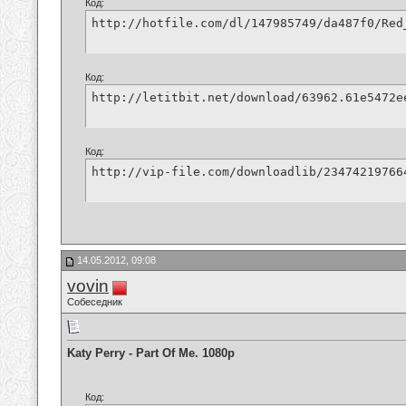
Код:
http://hotfile.com/dl/147985749/da487f0/Red
Код:
http://letitbit.net/download/63962.61e5472e
Код:
http://vip-file.com/downloadlib/23474219766
14.05.2012, 09:08
vovin
Собеседник
Katy Perry - Part Of Me. 1080p
Код: