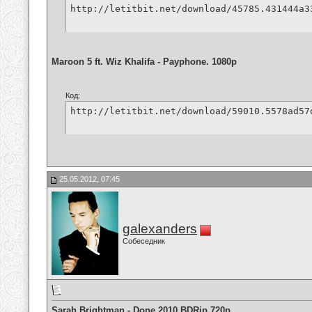
http://letitbit.net/download/45785.431444a3
Maroon 5 ft. Wiz Khalifa - Payphone. 1080p
Код:
http://letitbit.net/download/59010.5578ad57
25.05.2012, 07:45
galexanders
Собеседник
Sarah Brightman - Done 2010 BDRip 720p