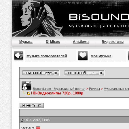
Музыка
Dj Mixes
Альбомы
Видеоклипы
Музыка пользователей
Моя музыка
Bisound.com - Музыкальный портал
>
Релизы
>
Музыкальные кл
HD-Видеоклипы 720p, 1080p
05.02.2012, 11:03
vovin