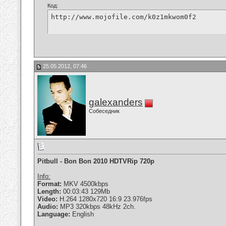
Код:
http://www.mojofile.com/k0z1mkwom0f2
25.05.2012, 07:46
galexanders
Собеседник
Pitbull - Bon Bon 2010 HDTVRip 720p
Info:
Format:
MKV 4500kbps
Length:
00:03:43 129Mb
Video:
H.264 1280x720 16:9 23.976fps
Audio:
MP3 320kbps 48kHz 2ch.
Language:
English