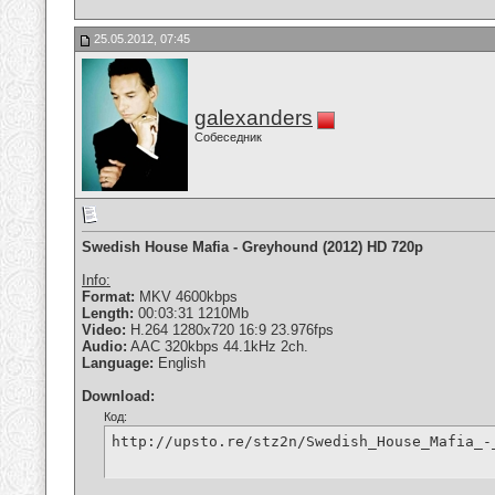
25.05.2012, 07:45
galexanders
Собеседник
Swedish House Mafia - Greyhound (2012) HD 720p
Info:
Format:
MKV 4600kbps
Length:
00:03:31 1210Mb
Video:
H.264 1280x720 16:9 23.976fps
Audio:
AAC 320kbps 44.1kHz 2ch.
Language:
English
Download:
Код:
http://upsto.re/stz2n/Swedish_House_Mafia_-