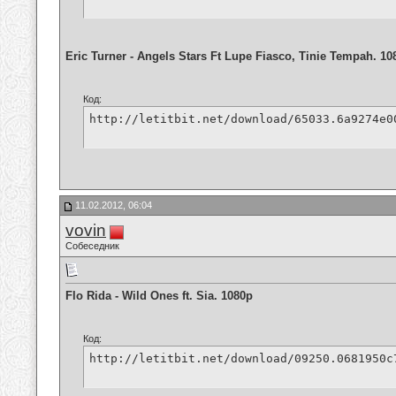
Eric Turner - Angels Stars Ft Lupe Fiasco, Tinie Tempah. 10
Код:
http://letitbit.net/download/65033.6a9274e0
11.02.2012, 06:04
vovin
Собеседник
Flo Rida - Wild Ones ft. Sia. 1080p
Код:
http://letitbit.net/download/09250.0681950c