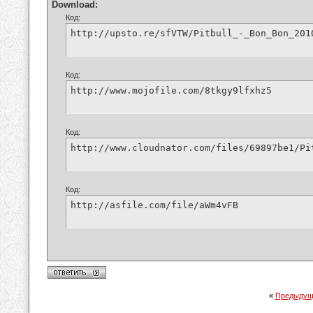
Download:
Код:
http://upsto.re/sfVTW/Pitbull_-_Bon_Bon_201
Код:
http://www.mojofile.com/8tkgy9lfxhz5
Код:
http://www.cloudnator.com/files/69897be1/Pi
Код:
http://asfile.com/file/aWm4vFB
«
Предыдущ