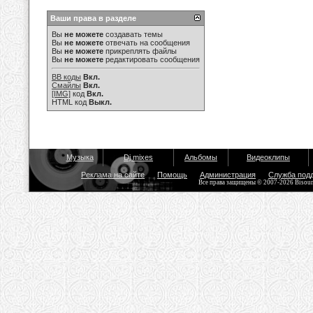
Ваши права в разделе
Вы
не можете
создавать темы
Вы
не можете
отвечать на сообщения
Вы
не можете
прикреплять файлы
Вы
не можете
редактировать сообщения
BB коды
Вкл.
Смайлы
Вкл.
[IMG]
код
Вкл.
HTML код
Выкл.
Музыка
Dj mixes
Альбомы
Видеоклипы
Реклама на сайте
Помощь
Администрация
Служба под
Все права защищены © 2007-2026 Bisou