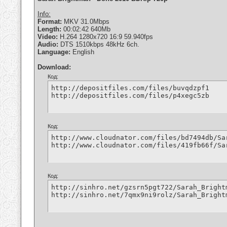
Info:
Format:
MKV 31.0Mbps
Length:
00:02:42 640Mb
Video:
H.264 1280x720 16:9 59.940fps
Audio:
DTS 1510kbps 48kHz 6ch.
Language:
English
Download:
Код:
http://depositfiles.com/files/buvqdzpf1

http://depositfiles.com/files/p4xegc5zb
Код:
http://www.cloudnator.com/files/bd7494db/Sa
http://www.cloudnator.com/files/419fb66f/Sa
Код:
http://sinhro.net/gzsrn5pgt722/Sarah_Bright
http://sinhro.net/7qmx9ni9rolz/Sarah_Bright