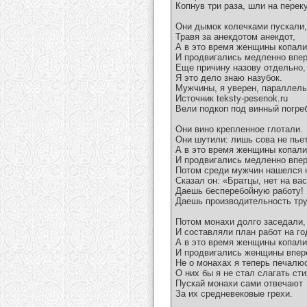
Копнув три раза, шли на перек
Они дымок колечками пускали,
Травя за анекдотом анекдот,
А в это время женщины копали
И продвигались медленно впер
Еще причину назову отдельно,
Я это дело знаю назубок.
Мужчины, я уверен, параллел
Источник teksty-pesenok.ru
Вели подкоп под винный погре
Они вино крепленное глотали.
Они шутили: лишь сова не пьет
А в это время женщины копали
И продвигались медленно впер
Потом среди мужчин нашелся к
Сказал он: «Братцы, нет на вас
Даешь бесперебойную работу!
Даешь производительность тру
Потом монахи долго заседали,
И составляли план работ на го
А в это время женщины копали
И продвигались женщины впер
Не о монахах я теперь печалю
О них бы я не стал слагать сти
Пускай монахи сами отвечают
За их средневековые грехи.