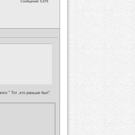
Сообщений: 5,676
го " Тот ,кто раньше был"