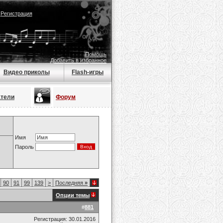
|
Регистрация
Помощь
Добавить в избранное
Видео приколы
Flash-игры
атели
Форум
Имя
Пароль
90
91
99
139
>
Последняя
»
Опции темы
#
881
Регистрация: 30.01.2016