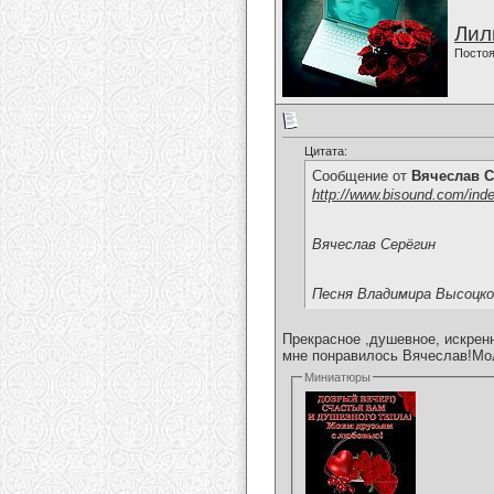
Лил
Постоя
Цитата:
Сообщение от
Вячеслав С
http://www.bisound.com/ind
Вячеслав Серёгин
Песня Владимира Высоцко
Прекрасное ,душевное, искрен
мне понравилось Вячеслав!Мо
Миниатюры