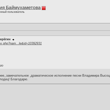
ия Баймухаметова
нный пользователь
ерёгин
ex.php?nam...le&id=10392931
го
нее,,замечательное ,драматическое исполнение песни Владимира Высоцко
лодец! Благодарю.