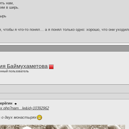
ить нам,
тим в ширь.
тырь
и, чтобы я что-то понял… а я понял только одно: хорошо, что они уходил
ия Баймухаметова
нный пользователь
ерёгин
ex.php?nam...le&id=10392962
а о двух монастырях