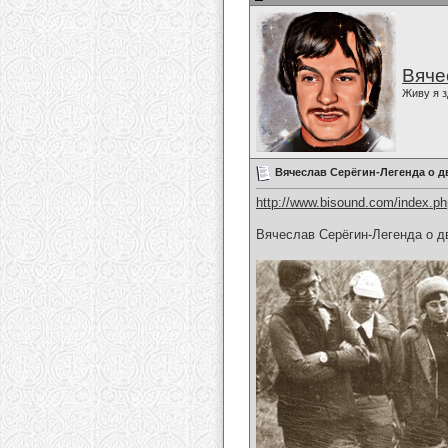
Вяче
Живу я з
Вячеслав Серёгин-Легенда о д
http://www.bisound.com/index.p
Вячеслав Серёгин-Легенда о д