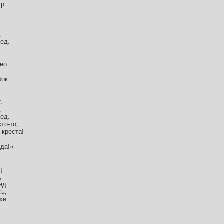
ур.
,
ед.
ьно
бок.
.
,
ед.
то-то,
 креста!
да!»
д.
,
ед.
сь,
хи.