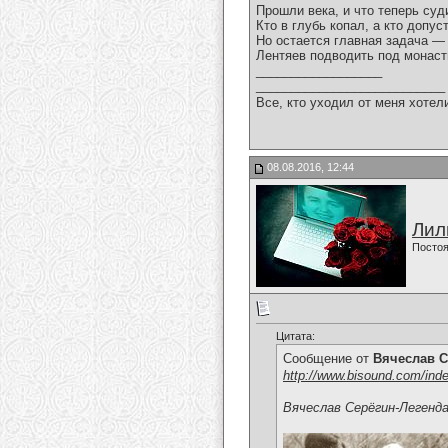
Прошли века, и что теперь суд
Кто в глубь копал, а кто допус
Но остается главная задача —
Лентяев подводить под монас
__________________
___________________________
Все, кто уходил от меня хотел
08.08.2016, 12:44
Лил
Постоя
Цитата:
Сообщение от
Вячеслав С
http://www.bisound.com/ind
Вячеслав Серёгин-Легенд