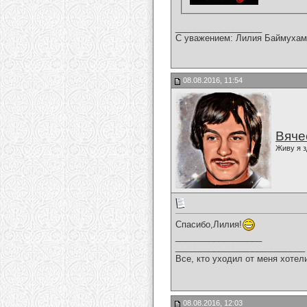
__________________
С уважением: Лилия Баймухам
08.08.2016, 11:54
Вяче
Живу я з
Спасибо,Лилия!
__________________
___________________________
Все, кто уходил от меня хотел
08.08.2016, 12:03