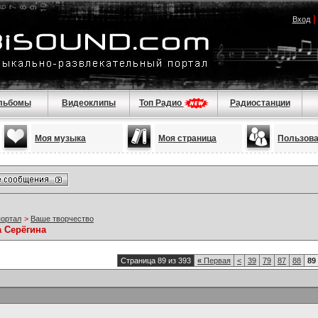
Вход
льбомы
Видеоклипы
Топ Радио
Радиостанции
Моя музыка
Моя страница
Пользов
портал
>
Ваше творчество
а Серёгина
Страница 89 из 393
«
Первая
<
39
79
87
88
89