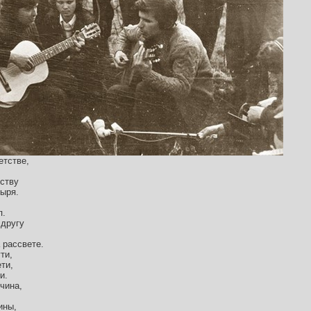
етстве,
,
ству
ыря.
п.
 другу
 рассвете.
ти,
ти,
и.
чина,
ины,