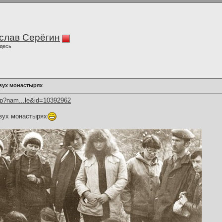
слав Серёгин
десь
вух монастырях
hp?nam...le&id=10392962
вух монастырях