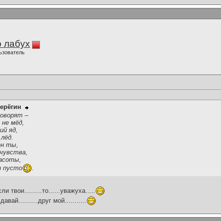
 лабух
ьзователь
ерёгин
говорят –
 не мёд,
ий яд,
лёд.
ен ты,
 чувства,
расоты,
и пусто
.
если твои.........то......уважуха.....
 давай..........друг мой...........