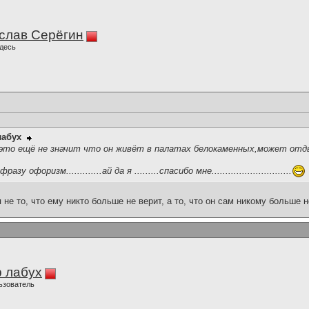
слав Серёгин
десь
лабух
у это ещё не значит что он живёт в палатах белокаменных,может отды
офоризм.............ай да я .........спасибо мне.............................
не то, что ему никто больше не верит, а то, что он сам никому больше н
 лабух
ьзователь