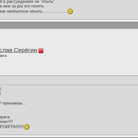
б в рассуждениях не "плыть"
е мне за раз его понять
 необъятное объять....................
слав Серёгин
десь
!
!
пронзаешь...
врага-
ал!!!!
ПРОИГРАЛ!!!!