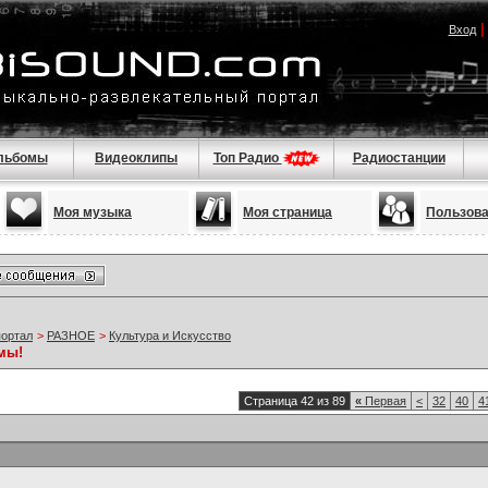
Вход
льбомы
Видеоклипы
Топ Радио
Радиостанции
Моя музыка
Моя страница
Пользов
портал
>
РАЗНОЕ
>
Культура и Искусство
мы!
Страница 42 из 89
«
Первая
<
32
40
4