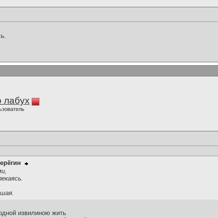
ь.
 лабух
ьзователь
ерёгин
ми,
екаясь.
ушая.
 одной извилиною жить