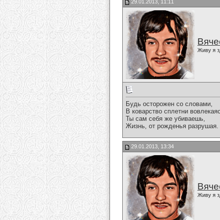
29.01.2013, 11:11
Вяче
Живу я з
Будь осторожен со словами,
В коварство сплетни вовлекаяс
Ты сам себя же убиваешь,
Жизнь, от рожденья разрушая.
29.01.2013, 13:34
Вяче
Живу я з