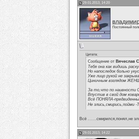
29.01.2013, 14:20
владимир
Постоянный пол
Цитата:
Сообщение от
Вячеслав С
Тебя она как видишь раску
Но напоследок больно укус
Уже лицо рукой не закрыв
Циничным взглядом ЖЕНЩ
За то,что по наивности
Впустив в свой дом ковар
Всё ПОНЯЛА-предвиденный
Не злись,смирись,пойми -
Всё .......смирился,понял,не злюсь
29.01.2013, 14:22