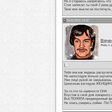
Но я стараюсь,напрягаюсь что 
Стих написал ты свой 2 раза,гд
Твои мне мысли не постигнуть,как
29.01.2013, 14:10
Вяче
Живу я з
Тебя она как видишь раскусила
Но напоследок больно укусила
Уже лицо рукой не закрываешь
Циничным взглядом ЖЕНЩИНУ 
За то,что по наивности ОНА
Впустив в свой дом коварного 
Всё ПОНЯЛА-предвиденный фин
Не злись,смирись,пойми -ТЫ 