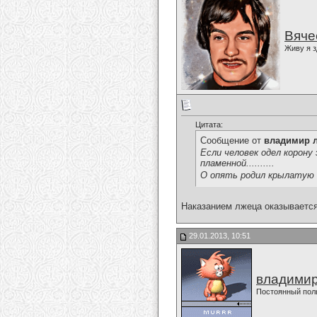
Вяче
Живу я з
Цитата:
Сообщение от
владимир 
Если человек одел корон
пламенной..........
О опять родил крылатую фразу 
Наказанием лжеца оказывается 
29.01.2013, 10:51
владимир
Постоянный пол