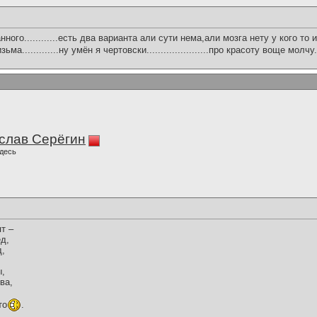
ного............есть два варианта али сути нема,али мозга нету у кого то 
зьма.............ну умён я чертовски......................про красоту воще молчу......
слав Серёгин
десь
т –
ёд,
д,
ы,
ва,
,
то
.