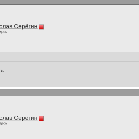
слав Серёгин
десь
ь.
слав Серёгин
десь