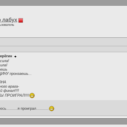
 лабух
ьзователь
ерёгин
сила!
ила!
аешь
ИНУ пронзаешь...
 ОНА
ного врага-
 финал!!!!
ТЫ ПРОИГРАЛ!!!!
..........я проиграл...........