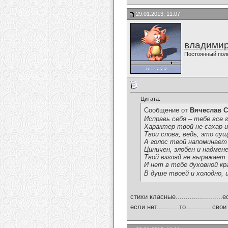
29.01.2013, 11:07
владимир
Постоянный пол
Цитата:
Сообщение от
Вячеслав С
Исправь себя – тебе все 
Характер твой не сахар и
Твои слова, ведь, это сущ
А голос твой напоминает 
Циничен, злобен и надмен
Твой взгляд не выражает
И нет в тебе духовной к
В душе твоей и холодно, 
стихи класные.......................
если нет...........то.............свои