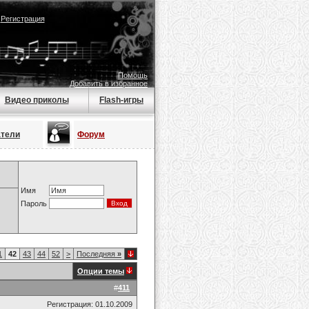
|
Регистрация
Помощь
Добавить в избранное
Видео приколы
Flash-игры
атели
Форум
Имя
Пароль
1
42
43
44
52
>
Последняя
»
Опции темы
#
411
Регистрация: 01.10.2009