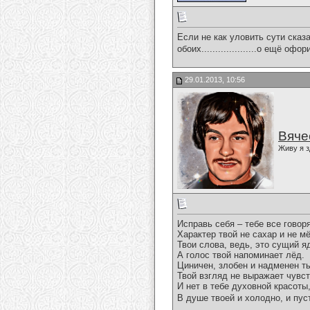
Если не как уловить сути сказан
обоих....................о ещё офори
29.01.2013, 10:56
Вяче
Живу я з
Исправь себя – тебе все говоря
Характер твой не сахар и не м
Твои слова, ведь, это сущий я
А голос твой напоминает лёд.
Циничен, злобен и надменен т
Твой взгляд не выражает чувст
И нет в тебе духовной красоты
В душе твоей и холодно, и пус