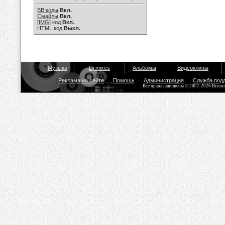
BB коды
Вкл.
Смайлы
Вкл.
[IMG]
код
Вкл.
HTML код
Выкл.
Музыка
Dj mixes
Альбомы
Видеоклипы
Реклама на сайте
Помощь
Администрация
Служба под
Все права защищены © 2007-2026 Bisou