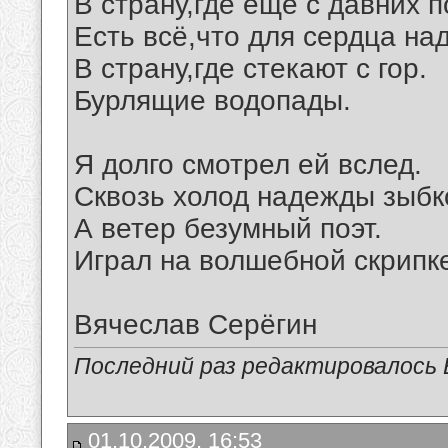
В страну,где ещё с давних п
Есть всё,что для сердца над
В страну,где стекают с гор.
Бурлящие водопады.
Я долго смотрел ей вслед.
Сквозь холод надежды зыбк
А ветер безумный поэт.
Играл на волшебной скрипк
Вячеслав Серёгин
Последний раз редактировалось В
01.10.2009, 16:53