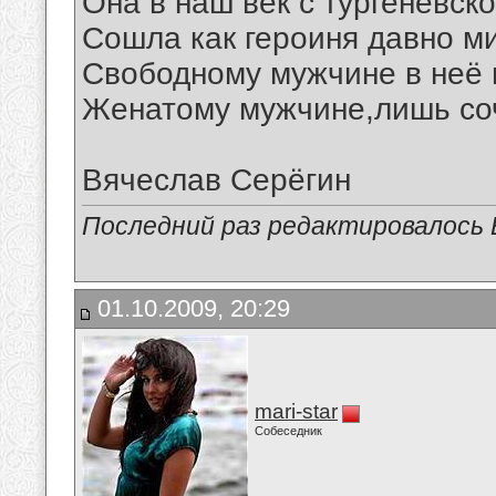
Она в наш век с тургеневск
Сошла как героиня давно ми
Свободному мужчине в неё 
Женатому мужчине,лишь соч
Вячеслав Серёгин
Последний раз редактировалось В
01.10.2009, 20:29
mari-star
Собеседник