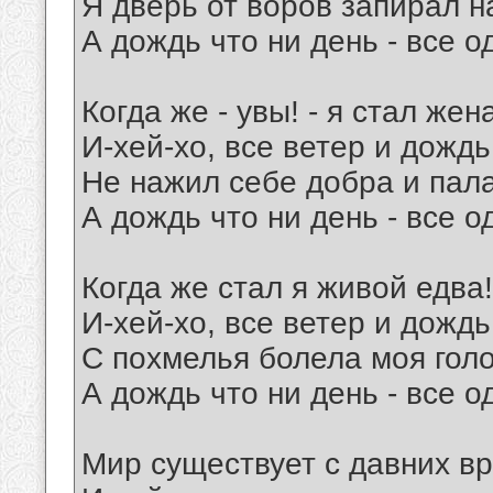
Я дверь от воров запирал н
А дождь что ни день - все од
Когда же - увы! - я стал жена
И-хей-хо, все ветер и дождь
Не нажил себе добра и пала
А дождь что ни день - все од
Когда же стал я живой едва!
И-хей-хо, все ветер и дождь
С похмелья болела моя голо
А дождь что ни день - все од
Мир существует с давних в