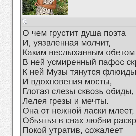
О чем грустит душа поэта
И, уязвленная молчит,
Каким неслыханным обетом
В ней усмиренный пафос ск
К ней Музы тянутся флюид
И вдохновения мосты,
Глотая слезы сквозь обиды,
Лелея грезы и мечты.
Она от нежной ласки млеет,
Обьятья в снах любви раск
Покой утратив, сожалеет