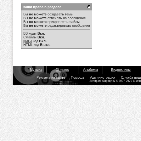
Ваши права в разделе
Вы
не можете
создавать темы
Вы
не можете
отвечать на сообщения
Вы
не можете
прикреплять файлы
Вы
не можете
редактировать сообщения
BB коды
Вкл.
Смайлы
Вкл.
[IMG]
код
Вкл.
HTML код
Выкл.
Музыка
Dj mixes
Альбомы
Видеоклипы
Реклама на сайте
Помощь
Администрация
Служба под
Все права защищены © 2007-2026 Bisou