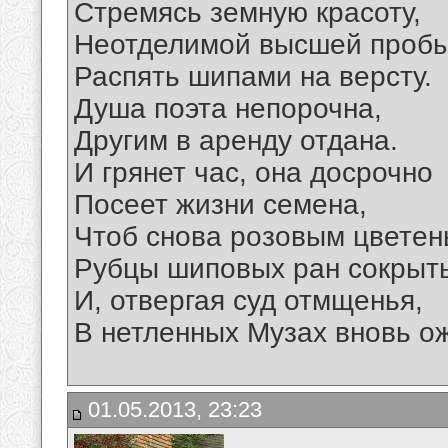
Стремясь земную красоту,
Неотделимой высшей пробы
Распять шипами на версту.
Душа поэта непорочна,
Другим в аренду отдана.
И грянет час, она досрочно
Посеет жизни семена,
Чтоб снова розовым цвете
Рубцы шиповых ран сокрыт
И, отвергая суд отмщенья,
В нетленных Музах вновь о
01.05.2013, 23:23