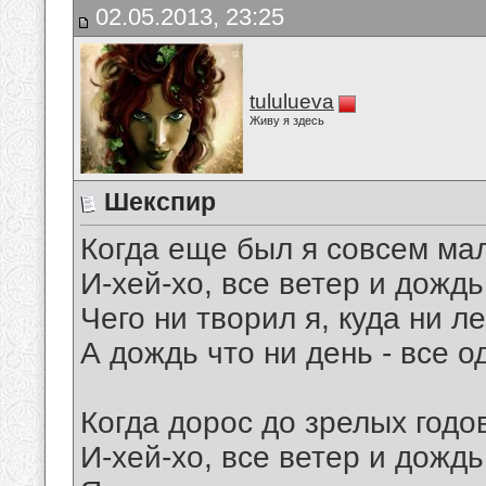
02.05.2013, 23:25
tululueva
Живу я здесь
Шекспир
Когда еще был я совсем ма
И-хей-хо, все ветер и дождь
Чего ни творил я, куда ни ле
А дождь что ни день - все од
Когда дорос до зрелых годо
И-хей-хо, все ветер и дождь