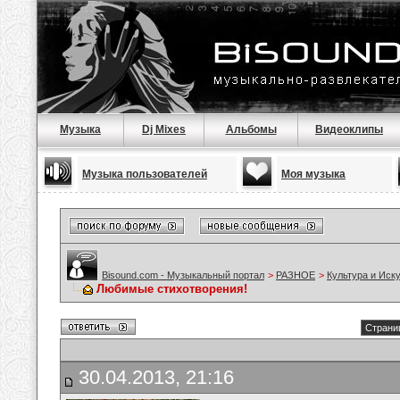
Музыка
Dj Mixes
Альбомы
Видеоклипы
Музыка пользователей
Моя музыка
Bisound.com - Музыкальный портал
>
РАЗНОЕ
>
Культура и Иск
Любимые стихотворения!
Страниц
30.04.2013, 21:16