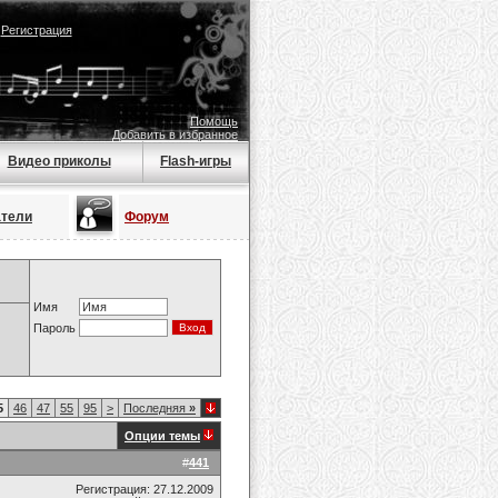
|
Регистрация
Помощь
Добавить в избранное
Видео приколы
Flash-игры
атели
Форум
Имя
Пароль
5
46
47
55
95
>
Последняя
»
Опции темы
#
441
Регистрация: 27.12.2009