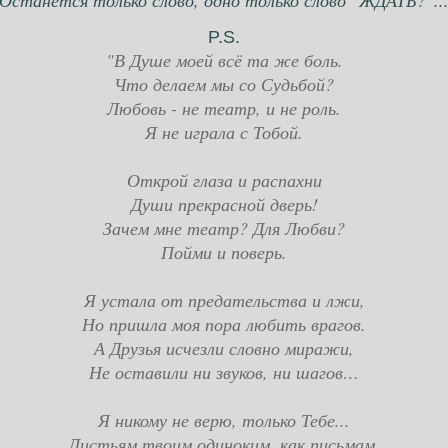
Останется только слово, одно только слово "ЖДАТЬ?"..
P.S.
"В Душе моей всё та же боль.
Что делаем мы со Судьбой?
Любовь - не театр, и не роль.
Я не играла с Тобой.
Открой глаза и распахни
Души прекрасной дверь!
Зачем мне театр? Для Любви?
Пойми и поверь.
Я устала от предательства и лжи,
Но пришла моя пора любить врагов.
А Друзья исчезли словно миражи,
Не оставили ни звуков, ни шагов…
Я никому не верю, только Тебе...
Листьям твоим одиноким, как письмам,