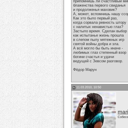
припомнишь ли счастливый ми
блаженства первого свиданья
и продолженья маховик?
А, может, вспомнишь нашу ссо
Как это было первый раз,
когда сорвала ревность штору
с налитых ненавистью глаз?
Застыло время. Сделан выбор 
как испытанье жизнь прошла
в слепом пылу мятежных игр
святой войны добра и зла.
А всё могло бы быть иначе -
любимых глаз степенный взор
богини счастья и удачи
ведущей с Зевсом разговор.
Фёдор Марун
11.03.2010, 10:50
mari
Собес