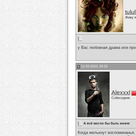
tulu
Живу я
у Вас любовная драма или про
11.03.2010, 03:10
Alexxxl
Собеседник
А всё могло бы быть иначе
Когда мелькнут воспоминанья,