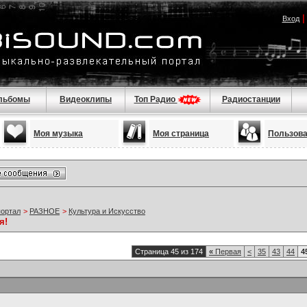
Вход
льбомы
Видеоклипы
Топ Радио
Радиостанции
Моя музыка
Моя страница
Пользов
портал
>
РАЗНОЕ
>
Культура и Искусство
я!
Страница 45 из 174
«
Первая
<
35
43
44
4