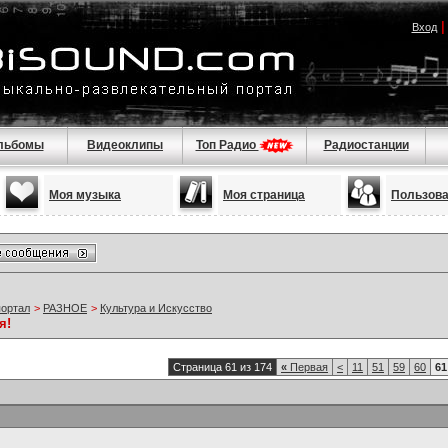
Вход
льбомы
Видеоклипы
Топ Радио
Радиостанции
Моя музыка
Моя страница
Пользов
портал
>
РАЗНОЕ
>
Культура и Искусство
я!
Страница 61 из 174
«
Первая
<
11
51
59
60
61