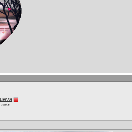
lueva
 здесь