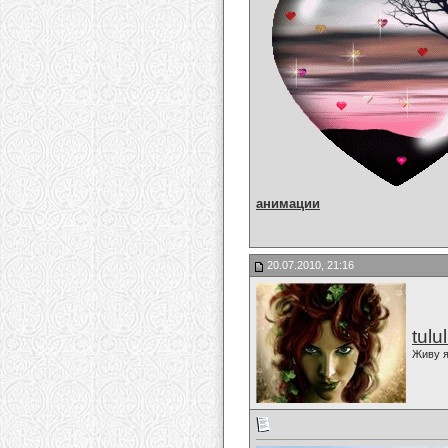
анимации
20.07.2010, 21:16
tulu
Живу я