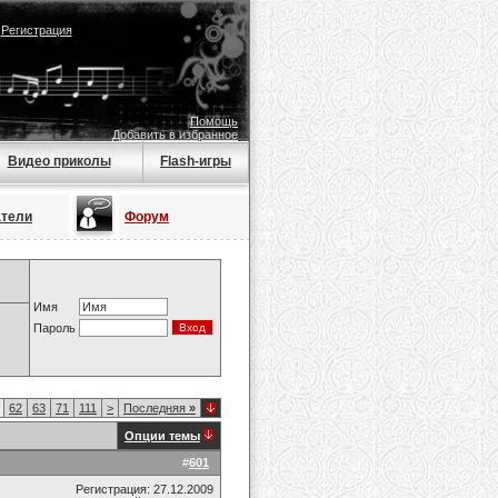
|
Регистрация
Помощь
Добавить в избранное
Видео приколы
Flash-игры
атели
Форум
Имя
Пароль
62
63
71
111
>
Последняя
»
Опции темы
#
601
Регистрация: 27.12.2009