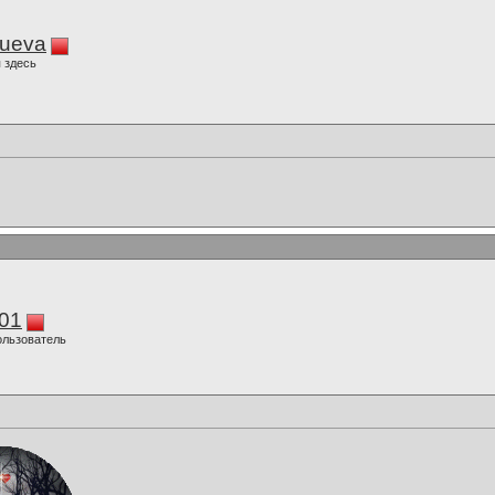
lueva
 здесь
01
ользователь