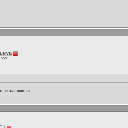
lueva
 здесь
ак не высыпается...
01