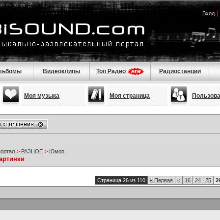
Вход
льбомы
Видеоклипы
Топ Радио
Радиостанции
Моя музыка
Моя страница
Пользов
портал
>
РАЗНОЕ
>
Юмор
артинки
Страница 26 из 110
«
Первая
<
16
24
25
2