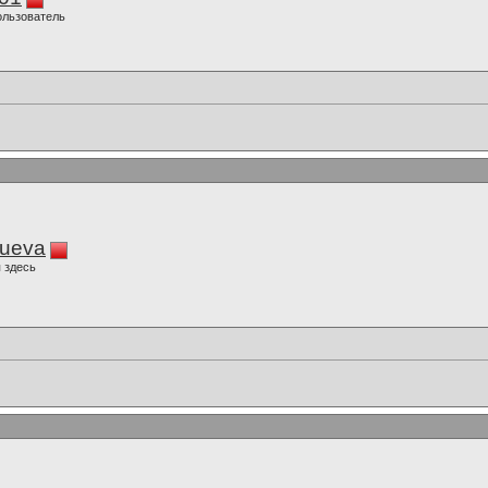
ользователь
lueva
 здесь