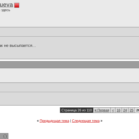
lueva
 здесь
ак не высыпается...
Страница 26 из 110
«
Первая
<
16
24
25
2
«
Предыдущая тема
|
Следующая тема
»