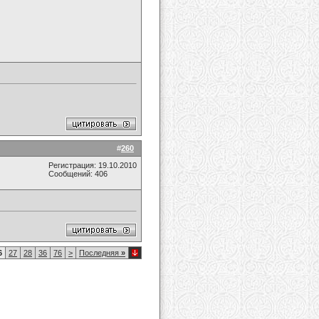
#
260
Регистрация: 19.10.2010
Сообщений: 406
6
27
28
36
76
>
Последняя
»