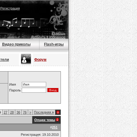
|
Регистрация
Помощь
Добавить в избранное
Видео приколы
Flash-игры
атели
Форум
Имя
Пароль
6
27
28
36
76
>
Последняя
»
Опции темы
#
251
Регистрация: 19.10.2010