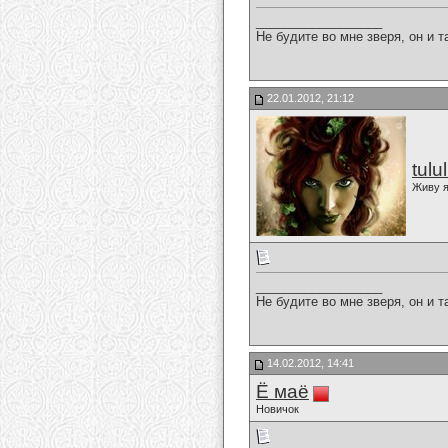
__________________
Не будите во мне зверя, он и т
22.01.2012, 21:12
tulu
Живу я
__________________
Не будите во мне зверя, он и т
14.02.2012, 14:41
Ё маё
Новичок