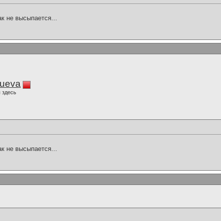
ак не высыпается...
lueva
 здесь
ак не высыпается...