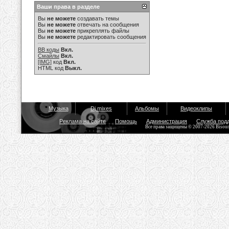
Ваши права в разделе
Вы
не можете
создавать темы
Вы
не можете
отвечать на сообщения
Вы
не можете
прикреплять файлы
Вы
не можете
редактировать сообщения
BB коды
Вкл.
Смайлы
Вкл.
[IMG]
код
Вкл.
HTML код
Выкл.
Музыка
Dj mixes
Альбомы
Видеоклипы
Реклама на сайте
Помощь
Администрация
Служба под
Все права защищены © 2007-2026 Bisou