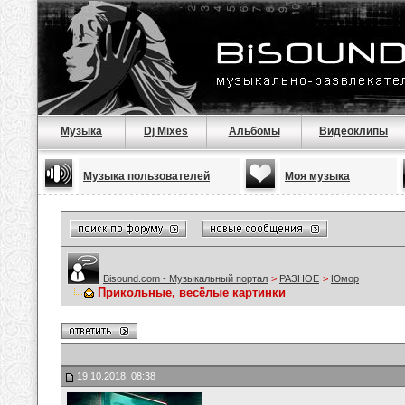
Музыка
Dj Mixes
Альбомы
Видеоклипы
Музыка пользователей
Моя музыка
Bisound.com - Музыкальный портал
>
РАЗНОЕ
>
Юмор
Прикольные, весёлые картинки
19.10.2018, 08:38