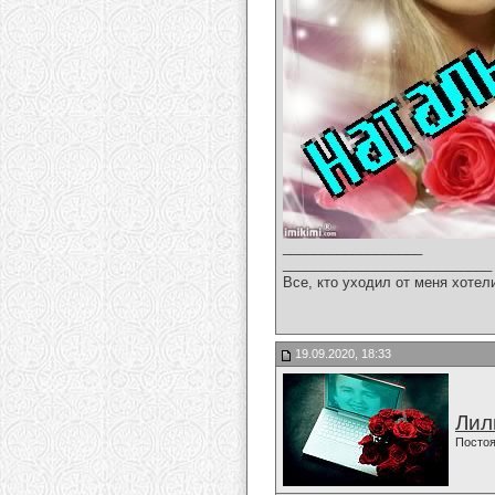
__________________
___________________________
Все, кто уходил от меня хотел
19.09.2020, 18:33
Лил
Постоя