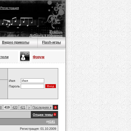
|
Регистрация
Помощь
Добавить в избранное
Видео приколы
Flash-игры
атели
Форум
Имя
Пароль
8
419
420
421
>
Последняя
»
Опции темы
#
4181
Регистрация: 01.10.2009