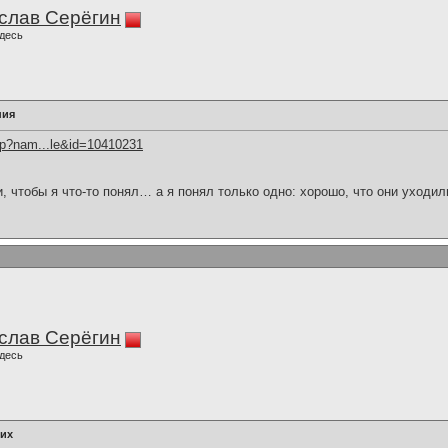
слав Серёгин
десь
ния
hp?nam...le&id=10410231
и, чтобы я что-то понял… а я понял только одно: хорошо, что они уходил
слав Серёгин
десь
оих