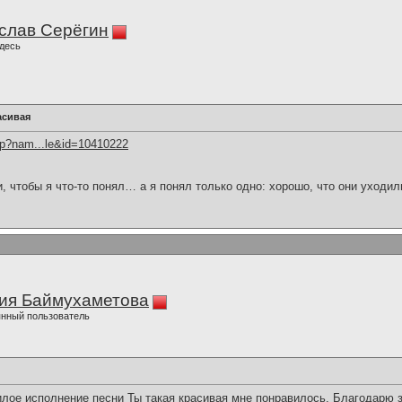
слав Серёгин
десь
асивая
hp?nam...le&id=10410222
и, чтобы я что-то понял… а я понял только одно: хорошо, что они уходил
ия Баймухаметова
нный пользователь
ое исполнение песни Ты такая красивая мне понравилось. Благодарю з