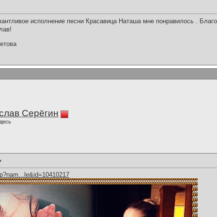
лантливое исполнение песни Красавица Наташа мне понравилось . Благ
лав!
етова
слав Серёгин
десь
ь
hp?nam...le&id=10410217