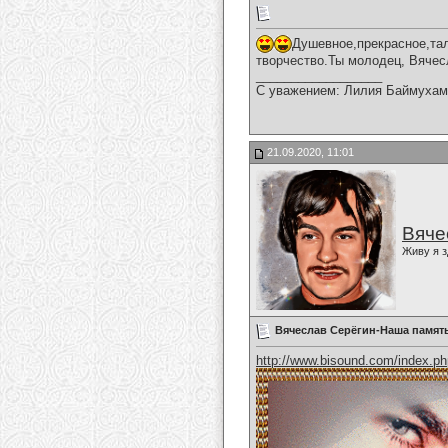
Душевное,прекрасное,та
творчество.Ты молодец, Вячес
__________________
С уважением: Лилия Баймухам
21.09.2020, 11:01
Вяче
Живу я з
Вячеслав Серёгин-Наша памят
http://www.bisound.com/index.p