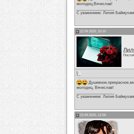
молодец,Вячеслав!
__________________
С уважением: Лилия Баймухам
22.09.2020, 10:10
Лил
Постоя
Душевное,прекрасное,ми
молодец, Вячеслав!
__________________
С уважением: Лилия Баймухам
23.09.2020, 12:06