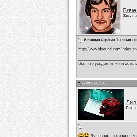
Вяче
Живу я з
Вячеслав Серёгин-Ты такая кр
http://www.bisound.com/index.p
__________________
___________________________
Все, кто уходил от меня хотел
22.09.2020, 10:06
Лил
Постоя
Душевное,прекрасное,мил