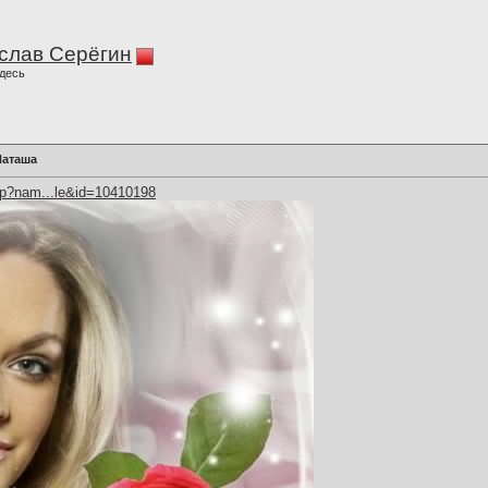
слав Серёгин
десь
Наташа
hp?nam...le&id=10410198