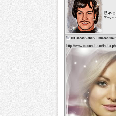
Вяче
Живу я з
Вячеслав Серёгин-Красавица 
http://www.bisound.com/index.p