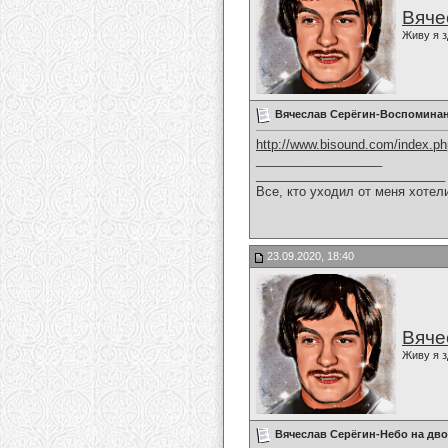
Вяче
Живу я з
Вячеслав Серёгин-Воспомина
http://www.bisound.com/index.p
__________________
___________________________
Все, кто уходил от меня хотел
23.09.2020, 18:40
Вяче
Живу я з
Вячеслав Серёгин-Небо на дв