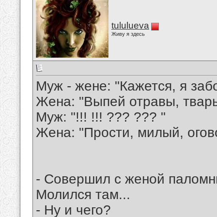
tululueva
Живу я здесь
Муж - жене: "Кажется, я забо
Жена: "Выпей отравы, тварь.
Муж: "!!! !!! ??? ??? "
Жена: "Прости, милый, огов
- Совершил с женой паломни
Молился там...
- Ну и чего?