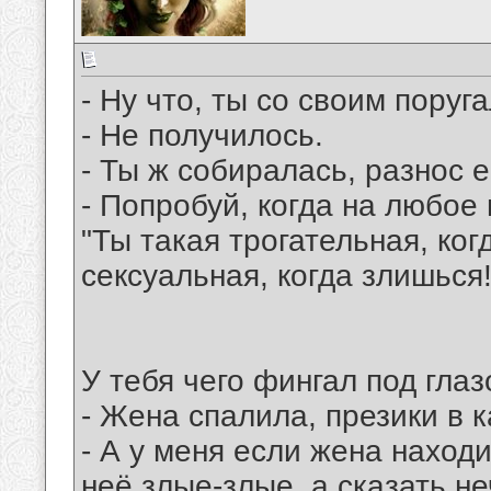
- Ну что, ты со своим поруг
- Не получилось.
- Ты ж собиралась, разнос 
- Попробуй, когда на любое
"Ты такая трогательная, ко
сексуальная, когда злишься!
У тебя чего фингал под гла
- Жена спалила, презики в 
- А у меня если жена находи
неё злые-злые, а сказать не