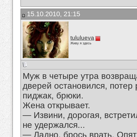
15.10.2010, 21:15
tululueva
Живу я здесь
Муж в четыре утра возвращ
дверей остановился, потер 
пиджак, брюки.
Жена открывает.
— Извини, дорогая, встрети
не удержался...
— Ладно, брось врать. Опят