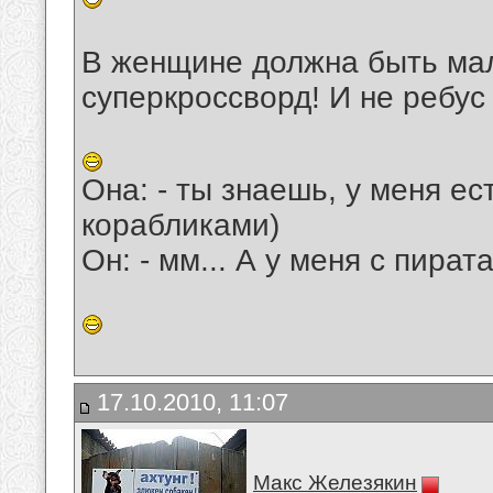
В женщине должна быть мал
суперкроссворд! И не ребус
Она: - ты знаешь, у меня ес
корабликами)
Он: - мм... А у меня с пира
17.10.2010, 11:07
Макс Железякин