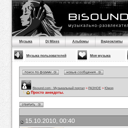
Музыка
Dj Mixes
Альбомы
Видеоклипы
Музыка пользователей
Моя музыка
Bisound.com - Музыкальный портал
>
РАЗНОЕ
>
Юмор
Просто анекдоты.
15.10.2010, 00:40