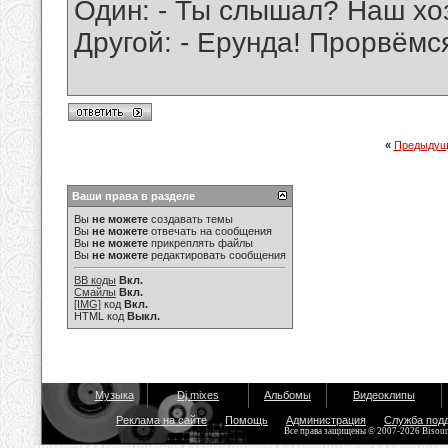
Один: - Ты слышал? Наш хоз
Другой: - Ерунда! Прорвёмс
«
Предыдущ
Ваши права в разделе
Вы
не можете
создавать темы
Вы
не можете
отвечать на сообщения
Вы
не можете
прикреплять файлы
Вы
не можете
редактировать сообщения
BB коды
Вкл.
Смайлы
Вкл.
[IMG]
код
Вкл.
HTML код
Выкл.
Музыка
Dj mixes
Альбомы
Видеоклипы
Реклама на сайте
Помощь
Администрация
Служба под
Все права защищены © 2007-2026 Bisou