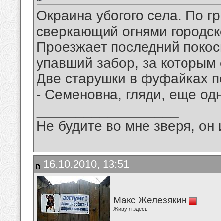
Окраина убогого села. По г
сверкающий огнями городск
Проезжает последний покос
упавший забор, за которым 
Две старушки в фуфайках п
- Семеновна, гляди, еще од
__________________
Не будите во мне зверя, он 
16.10.2010, 13:51
Макс Железякин
Живу я здесь