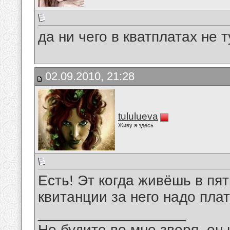
да ни чего в кватплатах не 
02.09.2010, 21:28
tululueva
Живу я здесь
Есть! Эт когда живёшь в пят
квитанции за него надо пла
__________________
Не будите во мне зверя, он 