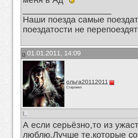
__________________
Наши поезда самые поездат
поездатости не перепоездят
01.01.2011, 14:09
ольга20112011
Старожил
А если серьёзно,то из ужас
люблю.Лучше те,которые со