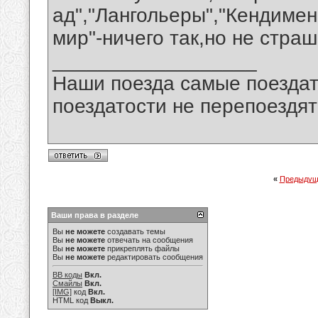
ад","Лангольеры","Кендимен
мир"-ничего так,но не страш
__________________
Наши поезда самые поездат
поездатости не перепоездят
«
Предыдущ
Ваши права в разделе
Вы
не можете
создавать темы
Вы
не можете
отвечать на сообщения
Вы
не можете
прикреплять файлы
Вы
не можете
редактировать сообщения
BB коды
Вкл.
Смайлы
Вкл.
[IMG]
код
Вкл.
HTML код
Выкл.