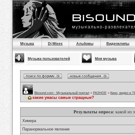
Музыка
Dj Mixes
Альбомы
Видеоклипы
Музыка пользователей
Моя музыка
Bisound.com - Музыкальный портал
>
РАЗНОЕ
>
Кино, видео и Т
какие ужасы самые стращные?
Результаты опроса
: какой из
Химера
Паранормальное явление