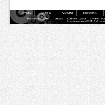
Музыка
Dj mixes
Альбомы
Видеоклипы
Реклама на сайте
Помощь
Администрация
Служба под
Все права защищены © 2007-2026 Bisou