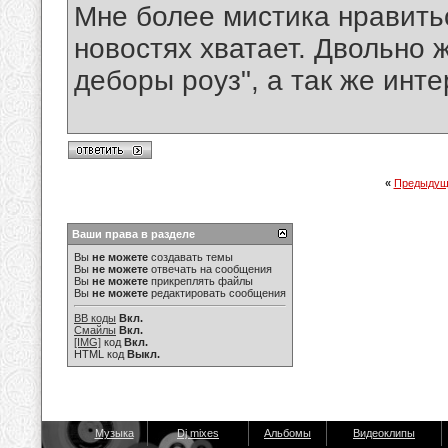
Мне более мистика нравить
новостях хватает. Двольно 
деборы роуз", а так же инте
«
Предыдущ
Ваши права в разделе
Вы
не можете
создавать темы
Вы
не можете
отвечать на сообщения
Вы
не можете
прикреплять файлы
Вы
не можете
редактировать сообщения
BB коды
Вкл.
Смайлы
Вкл.
[IMG]
код
Вкл.
HTML код
Выкл.
Музыка
Dj mixes
Альбомы
Видеоклипы