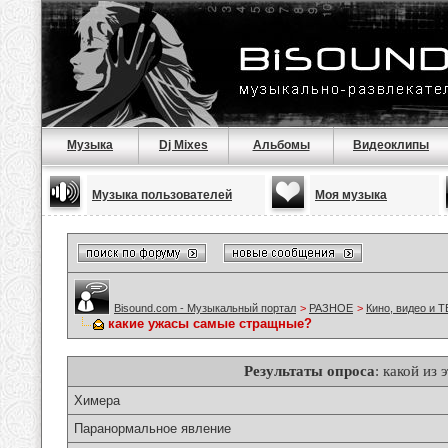
Музыка
Dj Mixes
Альбомы
Видеоклипы
Музыка пользователей
Моя музыка
Bisound.com - Музыкальный портал
>
РАЗНОЕ
>
Кино, видео и Т
какие ужасы самые стращные?
Результаты опроса
: какой из
Химера
Паранормальное явление