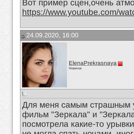
Вот пример сцен,очень атм
https://www.youtube.com/wa
24.09.2020, 16:00
ElenaPrekrasnaya
Новичок
Для меня самым страшным 
фильм "Зеркала" и "Зеркал
посмотрела какие-то урывки
не могла спать ночами, ино