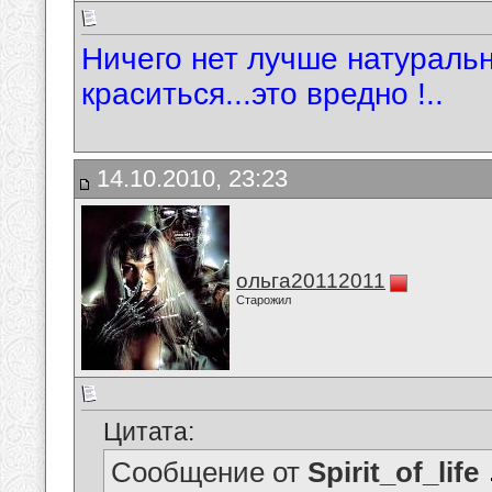
Ничего нет лучше натуральн
краситься...это вредно !..
14.10.2010, 23:23
ольга20112011
Старожил
Цитата:
Сообщение от
Spirit_of_life