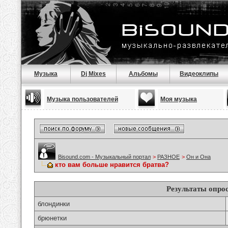
Музыка
Dj Mixes
Альбомы
Видеоклипы
Музыка пользователей
Моя музыка
Bisound.com - Музыкальный портал
>
РАЗНОЕ
>
Он и Она
кто вам больше нравится братва?
Результаты опро
блондинки
брюнетки