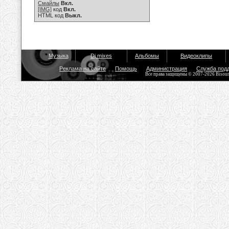
Смайлы
Вкл.
[IMG]
код
Вкл.
HTML код
Выкл.
Музыка
Dj mixes
Альбомы
Видеоклипы
Реклама на сайте
Помощь
Администрация
Служба под
Все права защищены © 2007-2026 Bisou