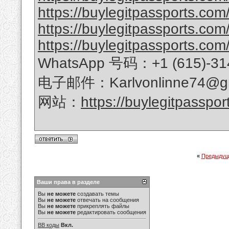
https://buylegitpassports.com/
https://buylegitpassports.com
https://buylegitpassports.com/
WhatsApp 号码：+1 (615)-31
电子邮件：Karlvonlinne74@gm
网站：
https://buylegitpasspor
«
Предыдущ
Ваши права в разделе
Вы
не можете
создавать темы
Вы
не можете
отвечать на сообщения
Вы
не можете
прикреплять файлы
Вы
не можете
редактировать сообщения
BB коды
Вкл.