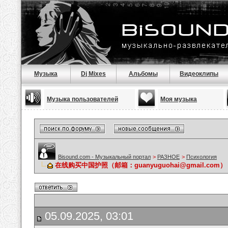
Музыка
Dj Mixes
Альбомы
Видеоклипы
Музыка пользователей
Моя музыка
Bisound.com - Музыкальный портал
>
РАЗНОЕ
>
Психология
在线购买中国护照（邮箱：guanyuguohai@gmail.c
05.09.2025, 03:01