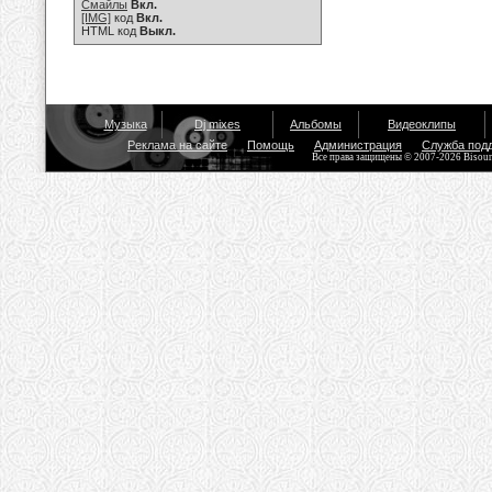
Смайлы
Вкл.
[IMG]
код
Вкл.
HTML код
Выкл.
Музыка
Dj mixes
Альбомы
Видеоклипы
Реклама на сайте
Помощь
Администрация
Служба под
Все права защищены © 2007-2026 Bisou