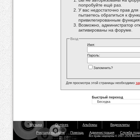
Вы не авторизованы на форум
попробуйте ещё раз.
У вас недостаточно прав для
пытаетесь обратиться к функ
привилегированным функция
Возможно, администратор отк
активированы на форуме.
Вход
Имя:
Пароль:
Запомнить?
Для просмотра этой страницы необходимо
за
Быстрый переход
Музыка
Dj mixes
Альбомы
Видеоклипы
Реклама на сайте
Помощь
Администрация
Служба под
Все права защищены © 2007-2026 Bisou