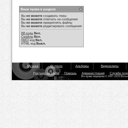
Ваши права в разделе
Вы
не можете
создавать темы
Вы
не можете
отвечать на сообщения
Вы
не можете
прикреплять файлы
Вы
не можете
редактировать сообщения
BB коды
Вкл.
Смайлы
Вкл.
[IMG]
код
Вкл.
HTML код
Выкл.
Музыка
Dj mixes
Альбомы
Видеоклипы
Реклама на сайте
Помощь
Администрация
Служба под
Все права защищены © 2007-2026 Bisou