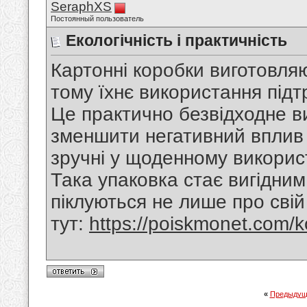
SeraphXS
Постоянный пользователь
Екологічність і практичність
Картонні коробки виготовля
тому їхнє використання підт
Це практично безвідходне в
зменшити негативний вплив 
зручні у щоденному використ
Така упаковка стає вигідни
піклуються не лише про свій 
тут:
https://poiskmonet.com/ko
«
Предыдущ