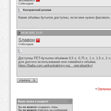
Собеседник
Контрактний розлив
Какие объёмы бутылок доступны, если мне нужно фасовать
06.09.2025, 11:07
Sлавон
Собеседник
Доступны PET-бутылки объёмом 0,5 л, 0,75 л, 1 л, 1,5 л, 2
для долгого использования или семейного объёма.
https://balta.com.ua/kontraktnyy-roz...-pet-pliashky/
«
Предыдущ
Ваши права в разделе
Вы
не можете
создавать темы
Вы
не можете
отвечать на сообщения