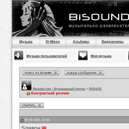
Музыка
Dj Mixes
Альбомы
Видеоклипы
Музыка пользователей
Моя музыка
Bisound.com - Музыкальный портал
>
РАЗНОЕ
Контрактний розлив
05.09.2025, 22:00
Sлавон