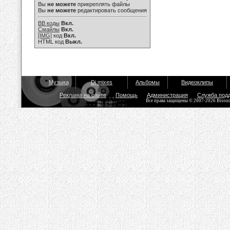
Вы
не можете
прикреплять файлы
Вы
не можете
редактировать сообщения
BB коды
Вкл.
Смайлы
Вкл.
[IMG]
код
Вкл.
HTML код
Выкл.
Музыка
Dj mixes
Альбомы
Видеоклипы
Реклама на сайте
Помощь
Администрация
Служба под
Все права защищены © 2007-2026 Bisou