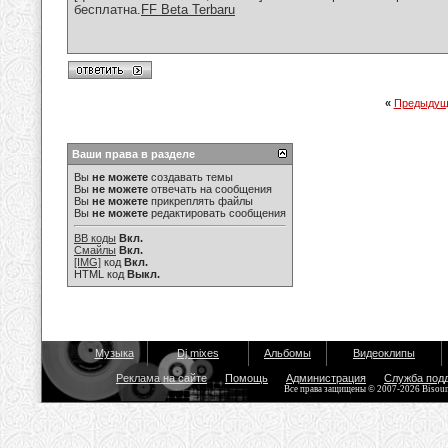
бесплатна.
FF Beta Terbaru
«
Предыдущ
Ваши права в разделе
Вы
не можете
создавать темы
Вы
не можете
отвечать на сообщения
Вы
не можете
прикреплять файлы
Вы
не можете
редактировать сообщения
BB коды
Вкл.
Смайлы
Вкл.
[IMG]
код
Вкл.
HTML код
Выкл.
Музыка
Dj mixes
Альбомы
Видеоклипы
Реклама на сайте
Помощь
Администрация
Служба под
Все права защищены © 2007-2026 Bisou