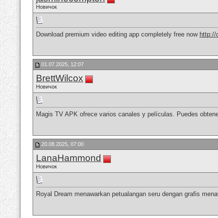
Новичок
Download premium video editing app completely free now
http:/
01.07.2025, 12:07
BrettWilcox
Новичок
Magis TV APK ofrece varios canales y películas. Puedes obten
20.08.2025, 07:00
LanaHammond
Новичок
Royal Dream menawarkan petualangan seru dengan grafis men