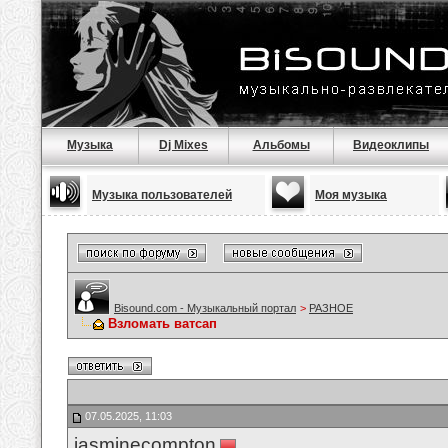
Музыка
Dj Mixes
Альбомы
Видеоклипы
Музыка пользователей
Моя музыка
Bisound.com - Музыкальный портал
>
РАЗНОЕ
Взломать ватсап
07.05.2025, 11:03
jasminecompton