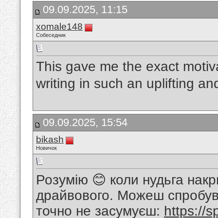
09.09.2025, 11:15
xomale148
Собеседник
This gave me the exact motiv
writing in such an uplifting 
09.09.2025, 15:54
bikash
Новичок
Розумію 😊 коли нудьга накр
драйвового. Можеш спробув
точно не засумуєш:
https://