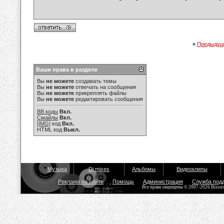
«
Предыдущ
Ваши права в разделе
Вы
не можете
создавать темы
Вы
не можете
отвечать на сообщения
Вы
не можете
прикреплять файлы
Вы
не можете
редактировать сообщения
BB коды
Вкл.
Смайлы
Вкл.
[IMG]
код
Вкл.
HTML код
Выкл.
Музыка
Dj mixes
Альбомы
Видеоклипы
Реклама на сайте
Помощь
Администрация
Служба под
Все права защищены © 2007-2026 Bisou