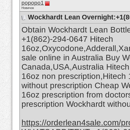
popopo1
Новичок
Wockhardt Lean Overnight:+1(8
Obtain Wockhardt Lean Bottl
+1(862)-294-0647 Hitech
16oz,Oxycodone,Adderall,Xan
sale online in Australia Buy W
Canada,USA,Australia Hitech
16oz non prescription,Hitech
without prescription Cheap Wo
16oz prescription from doctor
prescription Wockhardt witho
https://orderlean4sale.com/pr