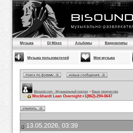
Музыка
Dj Mixes
Альбомы
Видеоклипы
Музыка пользователей
Моя музыка
Bisound.com - Музыкальный портал
>
Ваше творчество
Wockhardt Lean Overnight:+1(862)-294-0647
13.05.2026, 03:39