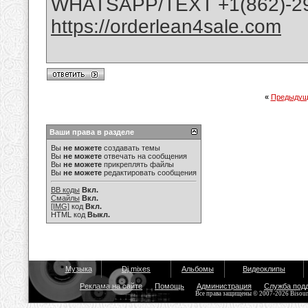
WHATSAPP/TEXT +1(862)-29
https://orderlean4sale.com
«
Предыдущ
Ваши права в разделе
Вы
не можете
создавать темы
Вы
не можете
отвечать на сообщения
Вы
не можете
прикреплять файлы
Вы
не можете
редактировать сообщения
BB коды
Вкл.
Смайлы
Вкл.
[IMG]
код
Вкл.
HTML код
Выкл.
Музыка
Dj mixes
Альбомы
Видеоклипы
Реклама на сайте
Помощь
Администрация
Служба под
Все права защищены © 2007-2026 Bisou