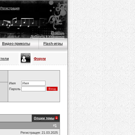
|
Регистрация
Помощь
Добавить в избранное
Видео приколы
Flash-игры
атели
Форум
Имя
Пароль
Опции темы
#
1
Регистрация: 21.03.2025