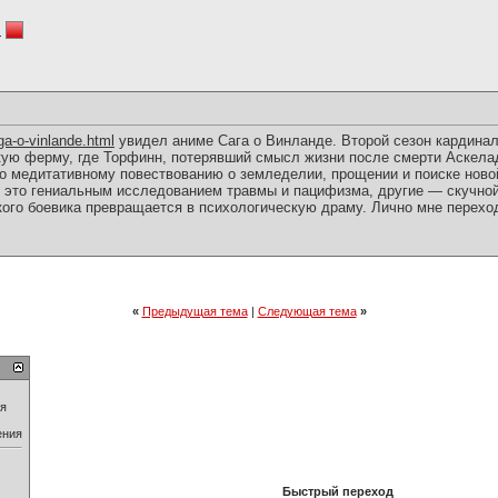
n
ga-o-vinlande.html
увидел аниме Сага о Винланде. Второй сезон кардинал
кую ферму, где Торфинн, потерявший смысл жизни после смерти Аскелад
то медитативному повествованию о земледелии, прощении и поиске ново
 это гениальным исследованием травмы и пацифизма, другие — скучной
ского боевика превращается в психологическую драму. Лично мне перехо
«
Предыдущая тема
|
Следующая тема
»
ия
ения
Быстрый переход