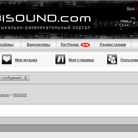
Вход
льбомы
Видеоклипы
Топ Радио
Радиостанции
Моя музыка
Моя страница
Пользов
портал
>
РАЗНОЕ