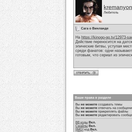
kremanyo
Любитель
Сага о Винланде
На
https://kinogo-go.tv/12973-sa
Действие переносится на датс
эпические битвы, уступая мес
среди фанатов: одни называют
готовым, что сериал из эпиче
Ваши права в разделе
Вы
не можете
создавать темы
Вы
не можете
отвечать на сообщен
Вы
не можете
прикреплять файлы
Вы
не можете
редактировать сообщ
BB коды
Вкл.
Смайлы
Вкл.
[IMG]
код
Вкл.