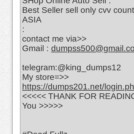
SHop Online Auto Sell :
Best Seller sell only cvv c
ASIA
:
contact me via>>
Gmail :
dumpss500@gmail.c
telegram:@king_dumps12
My store=>>
https://dumps201.net/login.p
<<<<< THANK FOR READING ---
You >>>>>