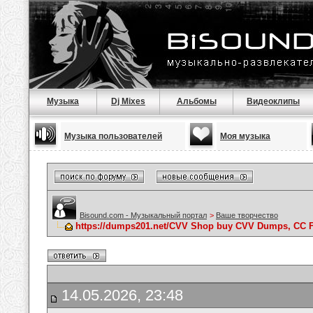
Музыка
Dj Mixes
Альбомы
Видеоклипы
Музыка пользователей
Моя музыка
Bisound.com - Музыкальный портал
>
Ваше творчество
https://dumps201.net/CVV Shop buy CVV Dumps, CC F
14.05.2026, 23:48