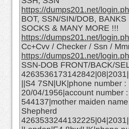
SSH, SSN
https://dumps201.net/login.p
BOT, SSN/SIN/DOB, BANKS
SOCKS & MANY MORE !!!
https://dumps201.net/login.p
Cc+Cvv / Checker / Ssn / Mm
https://dumps201.net/login.p
SSN-DOB FRONT/BACK/SEL
4263536173142842|08|2031|1
||S4 7SN|UK|phone number : 
20/04/1956|account number :
544137|mother maiden name 
Shepherd
4263533244132225|04|2031|59