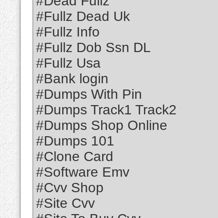
#Dead Fullz
#Fullz Dead Uk
#Fullz Info
#Fullz Dob Ssn DL
#Fullz Usa
#Bank login
#Dumps With Pin
#Dumps Track1 Track2
#Dumps Shop Online
#Dumps 101
#Clone Card
#Software Emv
#Cvv Shop
#Site Cvv