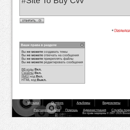
#Site To Buy Cvv
«
Предыдущ
Ваши права в разделе
Вы
не можете
создавать темы
Вы
не можете
отвечать на сообщения
Вы
не можете
прикреплять файлы
Вы
не можете
редактировать сообщения
BB коды
Вкл.
Смайлы
Вкл.
[IMG]
код
Вкл.
HTML код
Выкл.
Музыка
Dj mixes
Альбомы
Видеоклипы
Реклама на сайте
Помощь
Администрация
Служба под
Все права защищены © 2007-2026 Bisou