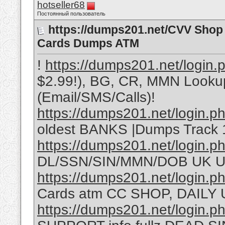
hotseller68
Постоянный пользователь
https://dumps201.net/CVV Shop 
Cards Dumps ATM
!
https://dumps201.net/login.
$2.99!), BG, CR, MMN Looku
(Email/SMS/Calls)!
https://dumps201.net/login.p
oldest BANKS |Dumps Track
https://dumps201.net/login.p
DL/SSN/SIN/MMN/DOB UK U
https://dumps201.net/login.p
Cards atm CC SHOP, DAILY U
https://dumps201.net/login.p