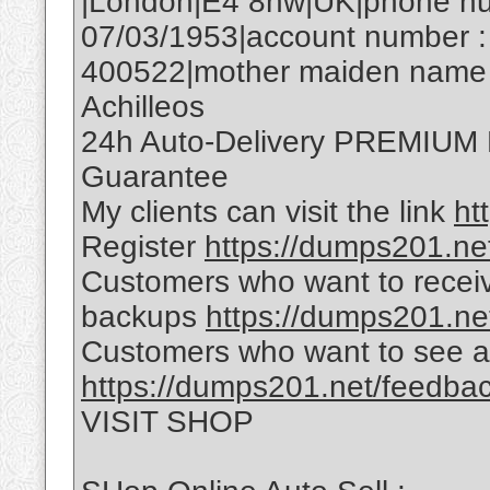
|London|E4 8hw|UK|phone num
07/03/1953|account number :
400522|mother maiden name :
Achilleos
24h Auto-Delivery PREMIU
Guarantee
My clients can visit the link
ht
Register
https://dumps201.net
Customers who want to receiv
backups
https://dumps201.ne
Customers who want to see a
https://dumps201.net/feedba
VISIT SHOP