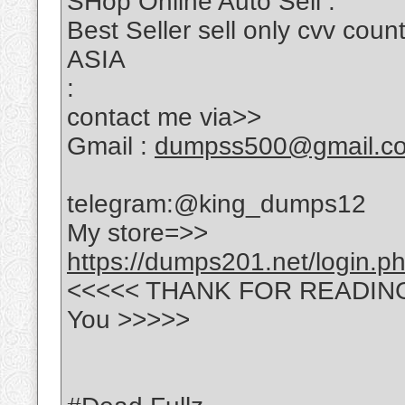
SHop Online Auto Sell :
Best Seller sell only cvv c
ASIA
:
contact me via>>
Gmail :
dumpss500@gmail.c
telegram:@king_dumps12
My store=>>
https://dumps201.net/login.p
<<<<< THANK FOR READING ---
You >>>>>