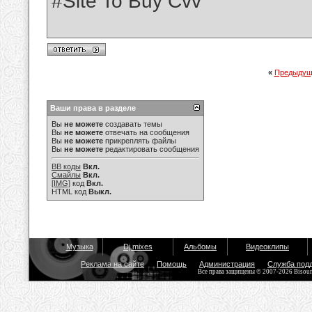
#Site To Buy Cvv
«
Предыдущ
Ваши права в разделе
Вы
не можете
создавать темы
Вы
не можете
отвечать на сообщения
Вы
не можете
прикреплять файлы
Вы
не можете
редактировать сообщения
BB коды
Вкл.
Смайлы
Вкл.
[IMG]
код
Вкл.
HTML код
Выкл.
Музыка
Dj mixes
Альбомы
Видеоклипы
Реклама на сайте
Помощь
Администрация
Служба под
Все права защищены © 2007-2026 Bisou