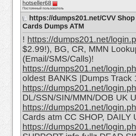
hotseller68
Постоянный пользователь
https://dumps201.net/CVV Shop 
Cards Dumps ATM
!
https://dumps201.net/login.
$2.99!), BG, CR, MMN Looku
(Email/SMS/Calls)!
https://dumps201.net/login.p
oldest BANKS |Dumps Track
https://dumps201.net/login.p
DL/SSN/SIN/MMN/DOB UK U
https://dumps201.net/login.p
Cards atm CC SHOP, DAILY U
https://dumps201.net/login.p