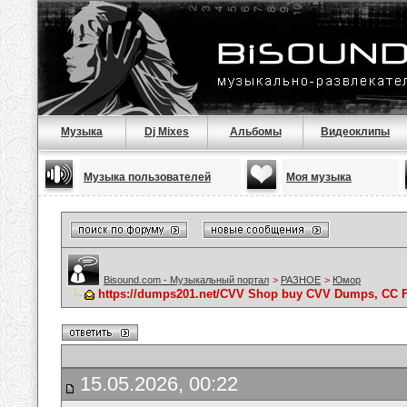
Музыка
Dj Mixes
Альбомы
Видеоклипы
Музыка пользователей
Моя музыка
Bisound.com - Музыкальный портал
>
РАЗНОЕ
>
Юмор
https://dumps201.net/CVV Shop buy CVV Dumps, CC F
15.05.2026, 00:22