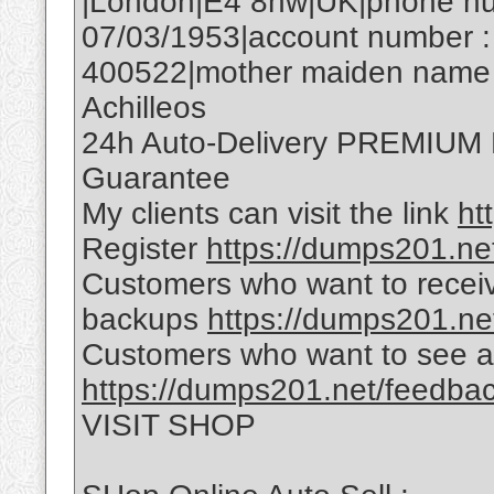
|London|E4 8hw|UK|phone num
07/03/1953|account number :
400522|mother maiden name :
Achilleos
24h Auto-Delivery PREMIU
Guarantee
My clients can visit the link
ht
Register
https://dumps201.net
Customers who want to receiv
backups
https://dumps201.ne
Customers who want to see a
https://dumps201.net/feedba
VISIT SHOP