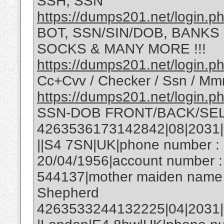
SSH, SSN
https://dumps201.net/login.p
BOT, SSN/SIN/DOB, BANKS
SOCKS & MANY MORE !!!
https://dumps201.net/login.p
Cc+Cvv / Checker / Ssn / Mm
https://dumps201.net/login.p
SSN-DOB FRONT/BACK/SEL
4263536173142842|08|2031|1
||S4 7SN|UK|phone number : 
20/04/1956|account number :
544137|mother maiden name 
Shepherd
4263533244132225|04|2031|59