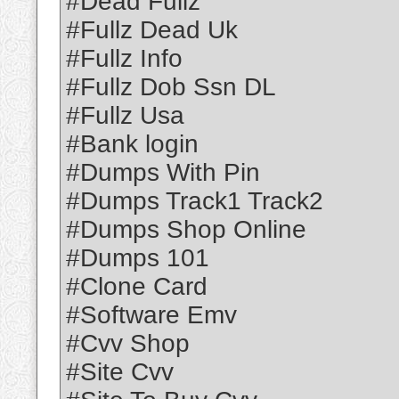
#Dead Fullz
#Fullz Dead Uk
#Fullz Info
#Fullz Dob Ssn DL
#Fullz Usa
#Bank login
#Dumps With Pin
#Dumps Track1 Track2
#Dumps Shop Online
#Dumps 101
#Clone Card
#Software Emv
#Cvv Shop
#Site Cvv