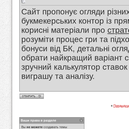
Сайт пропонує огляди різни
букмекерських контор із пр
корисні матеріали про
страт
розуміти процес гри та підх
бонуси від БК, детальні огл
обрати найкращий варіант с
зручний калькулятор ставок 
виграшу та аналізу.
«
Предыдущ
Ваши права в разделе
Вы
не можете
создавать темы