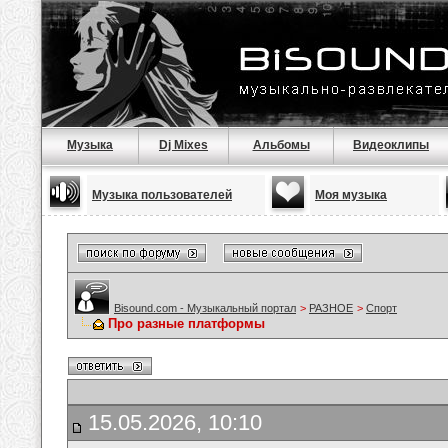
Музыка
Dj Mixes
Альбомы
Видеоклипы
Музыка пользователей
Моя музыка
Bisound.com - Музыкальный портал
>
РАЗНОЕ
>
Спорт
Про разные платформы
15.05.2026, 10:10