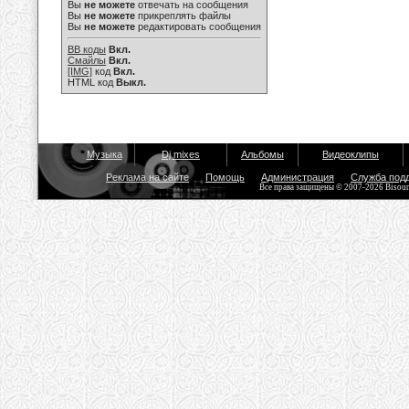
Вы
не можете
отвечать на сообщения
Вы
не можете
прикреплять файлы
Вы
не можете
редактировать сообщения
BB коды
Вкл.
Смайлы
Вкл.
[IMG]
код
Вкл.
HTML код
Выкл.
Музыка
Dj mixes
Альбомы
Видеоклипы
Реклама на сайте
Помощь
Администрация
Служба под
Все права защищены © 2007-2026 Bisou