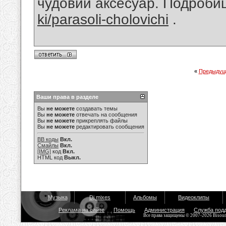
чудовий аксесуар. Подробиц
ki/parasoli-cholovichi
.
«
Предыдущ
Ваши права в разделе
Вы
не можете
создавать темы
Вы
не можете
отвечать на сообщения
Вы
не можете
прикреплять файлы
Вы
не можете
редактировать сообщения
BB коды
Вкл.
Смайлы
Вкл.
[IMG]
код
Вкл.
HTML код
Выкл.
Музыка
Dj mixes
Альбомы
Видеоклипы
Реклама на сайте
Помощь
Администрация
Служба под
Все права защищены © 2007-2026 Bisou