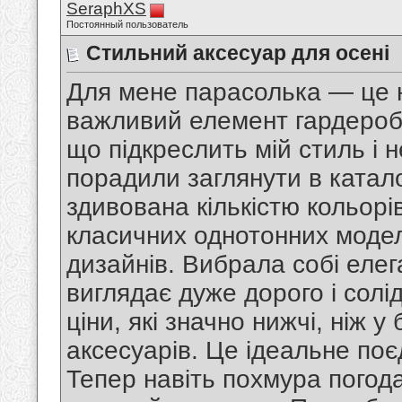
SeraphXS
Постоянный пользователь
Стильний аксесуар для осені
Для мене парасолька — це не
важливий елемент гардероб
що підкреслить мій стиль і 
порадили заглянути в катал
здивована кількістю кольорів
класичних однотонних модел
дизайнів. Вибрала собі елег
виглядає дуже дорого і солі
ціни, які значно нижчі, ніж 
аксесуарів. Це ідеальне поє
Тепер навіть похмура погода