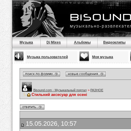
Музыка
Dj Mixes
Альбомы
Видеоклипы
Музыка пользователей
Моя музыка
Bisound.com - Музыкальный портал
>
РАЗНОЕ
Стильний аксесуар для осені
15.05.2026, 10:57