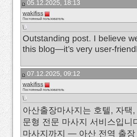
05.12.2025, 18:13
wakifiss
Постоянный пользователь
Outstanding post. I believe w
this blog—it’s very user-friend
07.12.2025, 09:12
wakifiss
Постоянный пользователь
아산출장마사지는 호텔, 자택,
문형 전문 마사지 서비스입니다.
마사지까지 — 아산 전역 출