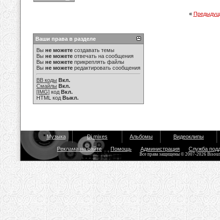
«
Предыдущ
Ваши права в разделе
Вы
не можете
создавать темы
Вы
не можете
отвечать на сообщения
Вы
не можете
прикреплять файлы
Вы
не можете
редактировать сообщения
BB коды
Вкл.
Смайлы
Вкл.
[IMG]
код
Вкл.
HTML код
Выкл.
Музыка
Dj mixes
Альбомы
Видеоклипы
Реклама на сайте
Помощь
Администрация
Служба под
Все права защищены © 2007-2026 Bisou