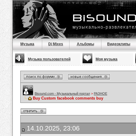
Музыка
Dj Mixes
Альбомы
Видеоклипы
Музыка пользователей
Моя музыка
Bisound.com - Музыкальный портал
>
РАЗНОЕ
Buy Custom facebook comments buy
14.10.2025, 23:06