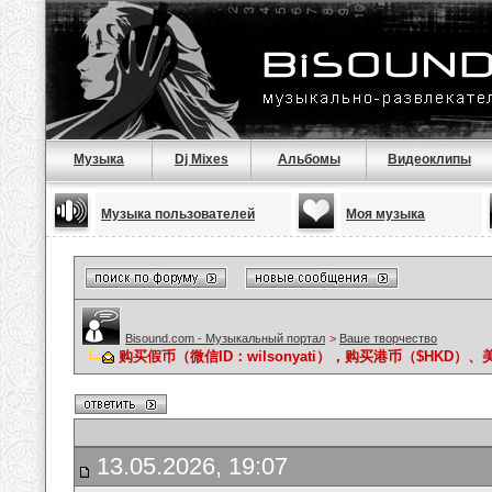
Музыка
Dj Mixes
Альбомы
Видеоклипы
Музыка пользователей
Моя музыка
Bisound.com - Музыкальный портал
>
Ваше творчество
购买假币（微信ID：wilsonyati），购买港币（$HKD）、
13.05.2026, 19:07