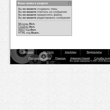
Ваши права в разделе
Вы
не можете
создавать темы
Вы
не можете
отвечать на сообщения
Вы
не можете
прикреплять файлы
Вы
не можете
редактировать сообщения
BB коды
Вкл.
Смайлы
Вкл.
[IMG]
код
Вкл.
HTML код
Выкл.
Музыка
Dj mixes
Альбомы
Видеоклипы
Реклама на сайте
Помощь
Администрация
Служба под
Все права защищены © 2007-2026 Bisou