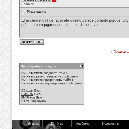
Новичок
Pirate casino
El acceso móvil de fat
pirate casino
parece cómodo porque funcio
práctico para jugar desde distintos dispositivos.
«
Предыдущ
Ваши права в разделе
Вы
не можете
создавать темы
Вы
не можете
отвечать на сообщения
Вы
не можете
прикреплять файлы
Вы
не можете
редактировать сообщения
BB коды
Вкл.
Смайлы
Вкл.
[IMG]
код
Вкл.
HTML код
Выкл.
Музыка
Dj mixes
Альбомы
Видеоклипы