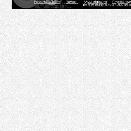
Реклама на сайте
Помощь
Администрация
Служба под
Все права защищены © 2007-2026 Bisou