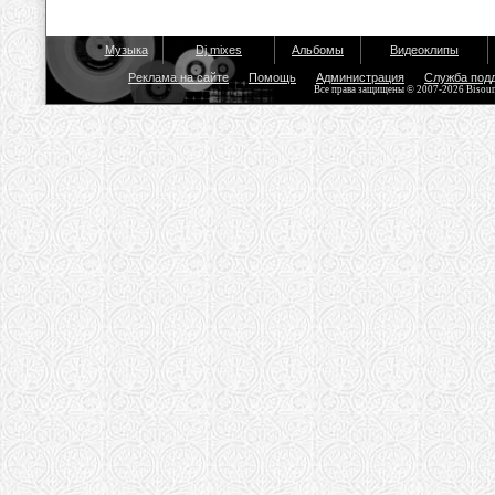
Музыка
Dj mixes
Альбомы
Видеоклипы
Реклама на сайте
Помощь
Администрация
Служба под
Все права защищены © 2007-2026 Bisou