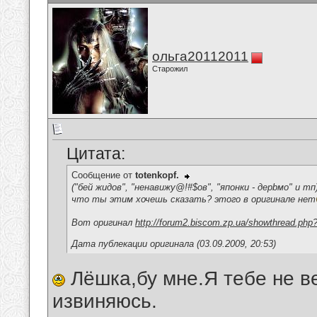
ольга20112011
Старожил
Цитата:
Сообщение от
totenkopf.
("бей жидов", "ненавижу@!#$ов", "японки - дерbмо" и тп
что ты этим хочешь сказать? этого в оригинале нет
Вот оригинал
http://forum2.biscom.zp.ua/showthread.php
Дата публекации оригинала (03.09.2009, 20:53)
Лёшка,бу мне.Я тебе не в
извиняюсь.