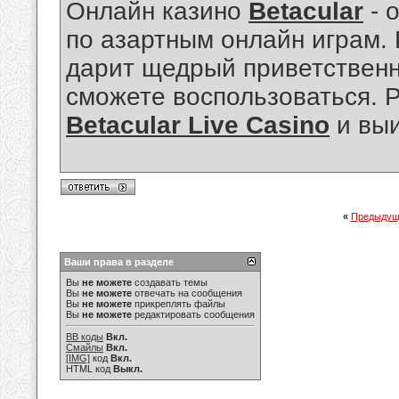
Онлайн казино
Betacular
- 
по азартным онлайн играм.
дарит щедрый приветственн
сможете воспользоваться. Р
Betacular Live Casino
и выи
«
Предыдущ
Ваши права в разделе
Вы
не можете
создавать темы
Вы
не можете
отвечать на сообщения
Вы
не можете
прикреплять файлы
Вы
не можете
редактировать сообщения
BB коды
Вкл.
Смайлы
Вкл.
[IMG]
код
Вкл.
HTML код
Выкл.