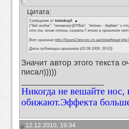
Цитата:
Сообщение от
totenkopf.
("бей жидов", "ненавижу@!#$ов", "японки - дерbмо" и тп
что ты этим хочешь сказать? этого в оригинале нет
Вот оригинал
http://forum2.biscom.zp.ua/showthread.php
Дата публекации оригинала (03.09.2009, 20:53)
Значит автор этого текста оч
писал)))))
__________________
Никогда не вешайте нос, 
обижают.Эффекта больше)
12.12.2010, 19:34