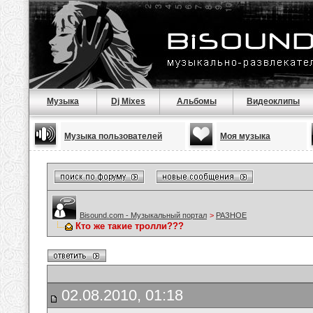
Музыка
Dj Mixes
Альбомы
Видеоклипы
Музыка пользователей
Моя музыка
Bisound.com - Музыкальный портал
>
РАЗНОЕ
Кто же такие тролли???
02.08.2010, 01:18