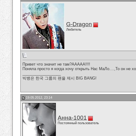
G-Dragon
Любитель
Привет что значит не там?ААААА!!!!
Поняла просто я когда хочу открыть Нас МаЛо....,То он не х
__________________
빅뱅은 한국 그룹의 팬을 제시 BIG BANG!
19.05.2012, 23:14
Анна-1001
Постоянный пользователь