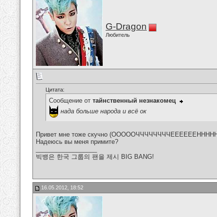
G-Dragon
Любитель
Цитата:
Сообщение от
тайнственный незнакомец
нада больше народа и всё ок
Привет мне тоже скучно (ОООООЧЧЧЧЧЧЧЧЕЕЕЕЕЕНННН
Надеюсь вы меня примите?
__________________
빅뱅은 한국 그룹의 팬을 제시 BIG BANG!
16.05.2012, 18:52