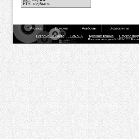
[IMG]
код
Вкл.
HTML код
Выкл.
Музыка
Dj mixes
Альбомы
Видеоклипы
Реклама на сайте
Помощь
Администрация
Служба под
Все права защищены © 2007-2026 Bisou