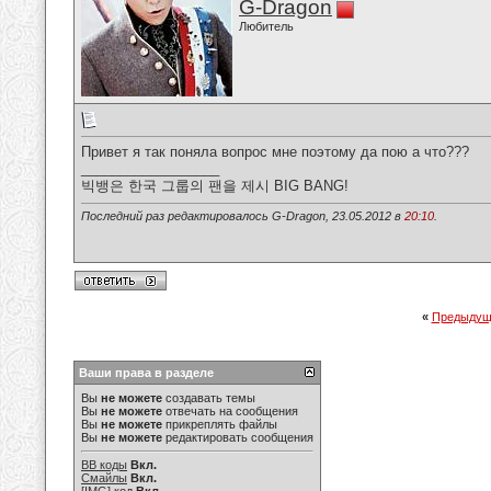
G-Dragon
Любитель
Привет я так поняла вопрос мне поэтому да пою а что???
__________________
빅뱅은 한국 그룹의 팬을 제시 BIG BANG!
Последний раз редактировалось G-Dragon, 23.05.2012 в
20:10
.
«
Предыдущ
Ваши права в разделе
Вы
не можете
создавать темы
Вы
не можете
отвечать на сообщения
Вы
не можете
прикреплять файлы
Вы
не можете
редактировать сообщения
BB коды
Вкл.
Смайлы
Вкл.