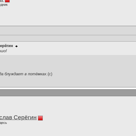
едник
ерёгин
ошо!
да блуждает в потёмках.
(c)
слав Серёгин
десь