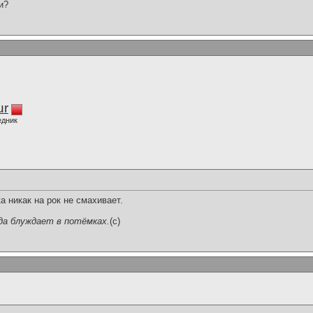
и?
ur
едник
а никак на рок не смахивает.
да блуждает в потёмках.
(c)