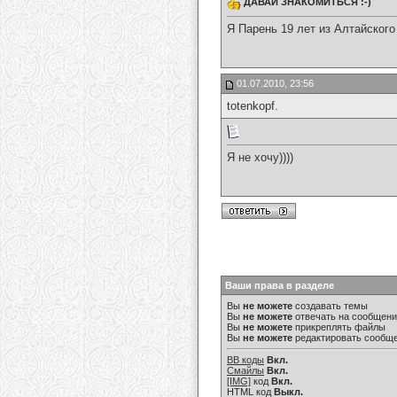
ДАВАЙ ЗНАКОМИТЬСЯ :-)
Я Парень 19 лет из Алтайского
01.07.2010, 23:56
totenkopf.
Я не хочу))))
Ваши права в разделе
Вы
не можете
создавать темы
Вы
не можете
отвечать на сообщен
Вы
не можете
прикреплять файлы
Вы
не можете
редактировать сообщ
BB коды
Вкл.
Смайлы
Вкл.
[IMG]
код
Вкл.
HTML код
Выкл.