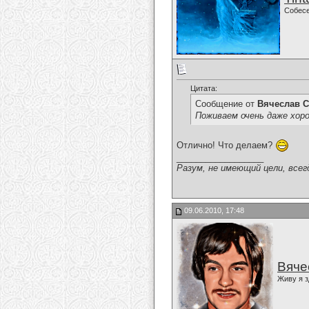
Собес
Цитата:
Сообщение от
Вячеслав С
Поживаем очень даже хор
Отлично! Что делаем?
__________________
Разум, не имеющий цели, всег
09.06.2010, 17:48
Вяче
Живу я з