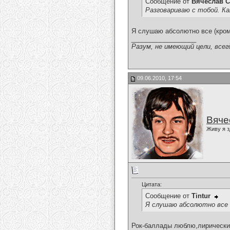
Сообщение от
Вячеслав С
Разговариваю с тобой. К
Я слушаю абсолютно все (кроме
__________________
Разум, не имеющий цели, всег
09.06.2010, 17:54
Вяче
Живу я з
Цитата:
Сообщение от
Tintur
Я слушаю абсолютно все (
Рок-баллады люблю,лирический