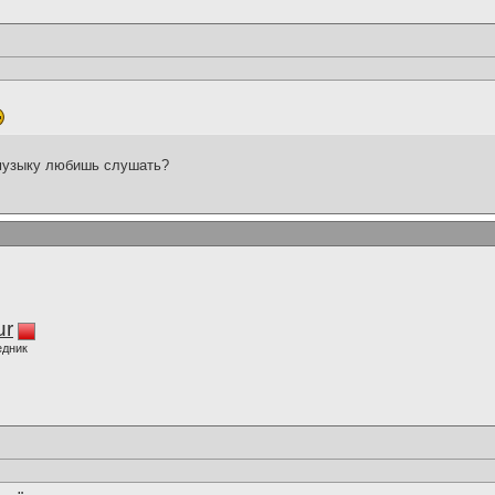
 музыку любишь слушать?
ur
едник