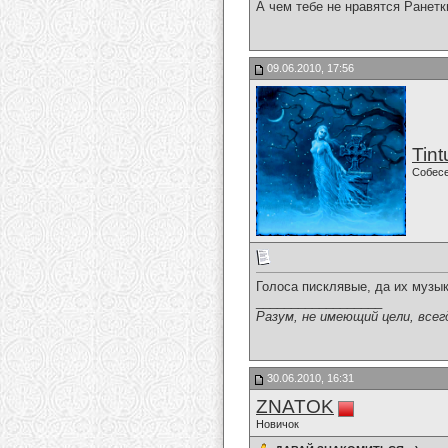
А чем тебе не нравятся Ранетк
09.06.2010, 17:56
Tint
Собес
Голоса писклявые, да их музык
__________________
Разум, не имеющий цели, всег
30.06.2010, 16:31
ZNATOK
Новичок