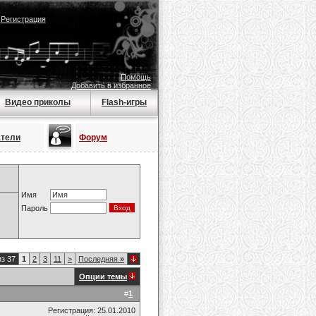
|
Регистрация
Помощь
Добавить в избранное
Видео приколы
Flash-игры
атели
Форум
Имя
Пароль
из 37
1
2
3
11
>
Последняя
»
Опции темы
#
1
Регистрация: 25.01.2010