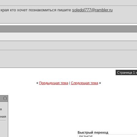
 края кто хочет познакомиться пишите
soledol777@rambler.ru
Страница 1 
«
Предыдущая тема
|
Следующая тема
»
ия
ения
Быстрый переход