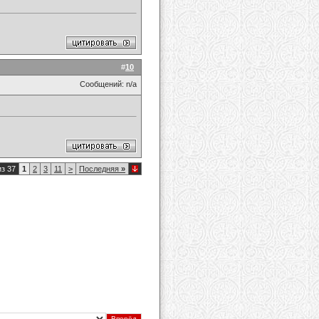
#
10
Сообщений: n/a
из 37
1
2
3
11
>
Последняя
»