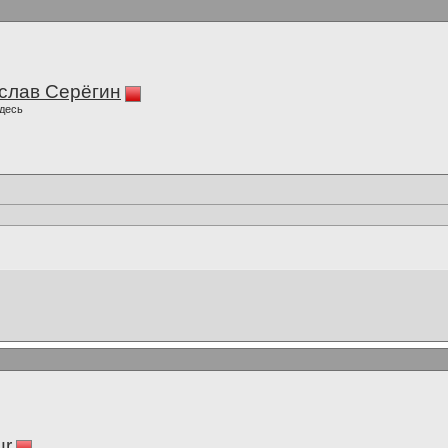
слав Серёгин
десь
ur