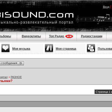
Вход
льбомы
Видеоклипы
Топ Радио
Радиостанции
Моя музыка
Моя страница
Пользов
портал
>
РАЗНОЕ
узьями?
Страница 1 