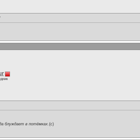
?
ur
едник
да блуждает в потёмках.
(c)