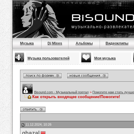
Музыка
Dj Mixes
Альбомы
Видеоклипы
Музыка пользователей
Моя музыка
Bisound.com - Музыкальный портал
>
Помогите нам стать лучше
Как открыть входящее сообщение!Помогите!
11.12.2024, 10:26
ghazal