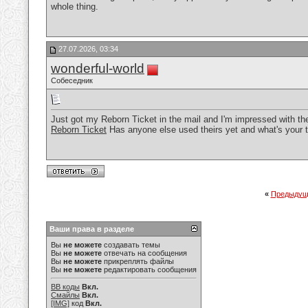
whole thing.
27.07.2026, 03:34
wonderful-world
Собеседник
Just got my Reborn Ticket in the mail and I'm impressed with the 
Reborn Ticket
Has anyone else used theirs yet and what's your t
«
Предыдущ
Ваши права в разделе
Вы
не можете
создавать темы
Вы
не можете
отвечать на сообщения
Вы
не можете
прикреплять файлы
Вы
не можете
редактировать сообщения
BB коды
Вкл.
Смайлы
Вкл.
[IMG]
код
Вкл.