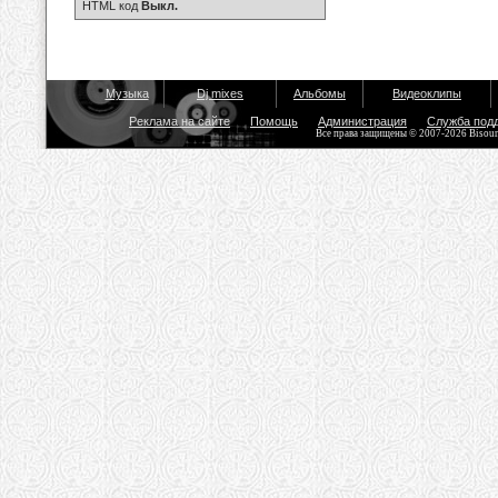
HTML код
Выкл.
Музыка
Dj mixes
Альбомы
Видеоклипы
Реклама на сайте
Помощь
Администрация
Служба под
Все права защищены © 2007-2026 Bisou