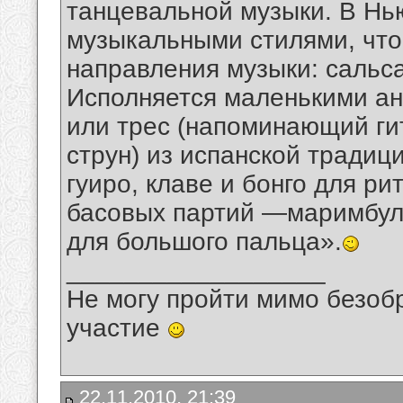
танцевальной музыки. В Нь
музыкальными стилями, что
направления музыки: сальса
Исполняется маленькими а
или трес (напоминающий ги
струн) из испанской традиц
гуиро, клаве и бонго для р
басовых партий —маримбул
для большого пальца».
__________________
Не могу пройти мимо безобр
участие
22.11.2010, 21:39