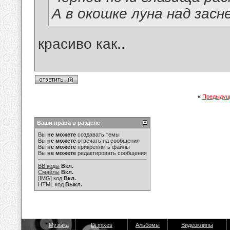
А в окошке луна над зас
красиво как..
«
Предыдущ
Ваши права в разделе
Вы
не можете
создавать темы
Вы
не можете
отвечать на сообщения
Вы
не можете
прикреплять файлы
Вы
не можете
редактировать сообщения
BB коды
Вкл.
Смайлы
Вкл.
[IMG]
код
Вкл.
HTML код
Выкл.
Музыка
Dj mixes
Альбомы
Видеоклипы